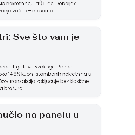
a nekretnine, Tar) i Laci Debeljak
nivanje važno – ne samo …
ri: Sve što vam je
i iznenadi gotovo svakoga. Prema
ko 14,8% kupnji stambenih nekretnina u
 85% transakcija zaključuje bez klasične
ja brošura …
aučio na panelu u