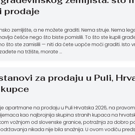
 građevinskog zemljišta: što mo
i prodaje
insko zemljište, a ne možete graditi. Nema struje. Nema l
onavlja češće nego što biste pomislili. To što ste kupili gr
 što ste zamislili — niti da ćete uopće moći graditi. Isto vr
izađete na tržište, morate …
 stanovi za prodaju u Puli, Hr
 kupce
lje apartmane na prodaju u Puli Hrvatska 2026, na pravom 
jemaca kao najbrojnija skupina stranih kupaca na hrvatsko
tkom vožnjom od slovenske granice, potražnja za dobro p
 održavanja nikada nije bila snažnija. U ovom vodiču pred