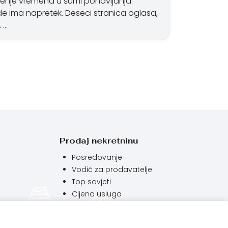
bljenje vremena u šumi ponavljanja.
ude ima napretek. Deseci stranica oglasa,
, …
Prodaj nekretninu
Posredovanje
Vodič za prodavatelje
Top savjeti
Cijena usluga
Najčešća pitanja