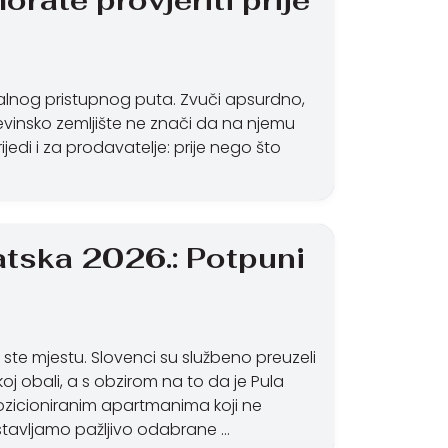
rate provjeriti prije
egalnog pristupnog puta. Zvuči apsurdno,
ađevinsko zemljište ne znači da na njemu
ijedi i za prodavatelje: prije nego što
vatska 2026.: Potpuni
ste mjestu. Slovenci su službeno preuzeli
j obali, a s obzirom na to da je Pula
ozicioniranim apartmanima koji ne
stavljamo pažljivo odabrane …