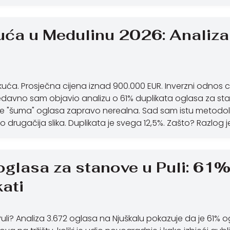
uća u Medulinu 2026: Analiza t
kuća. Prosječna cijena iznad 900.000 EUR. Inverzni odnos c
davno sam objavio analizu o 61% duplikata oglasa za stano
 je "šuma" oglasa zapravo nerealna. Sad sam istu metodolo
 drugačija slika. Duplikata je svega 12,5%. Zašto? Razlog 
oglasa za stanove u Puli: 61
kati
uli? Analiza 3.672 oglasa na Njuškalu pokazuje da je 61% o