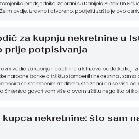
zamjenike predsjednika izabrani su Danijela Putnik (In Fiduci
 Želim ovdje, izravno i otvoreno, podijeliti zašto je ovo os
dič za kupnju nekretnine u Ist
 prije potpisivanja
ravni vodič za kupnju nekretnine u Istri, evo podatka koj
e narodne banke o tržištu stambenih nekretnina , samo o
i financira se stambenim kreditima, što znači da se više od
a činjenica govori vam više o ovom tržištu nego što bi iko
 kupca nekretnine: što sam n
i