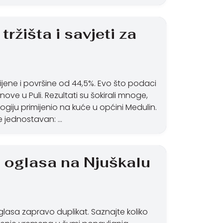
ržišta i savjeti za
ijene i površine od 44,5%. Evo što podaci
ve u Puli. Rezultati su šokirali mnoge,
giju primijenio na kuće u općini Medulin.
je jednostavan: …
% oglasa na Njuškalu
glasa zapravo duplikat. Saznajte koliko