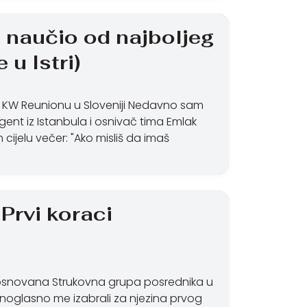
m naučio od najboljeg
 u Istri)
a KW Reunionu u Sloveniji Nedavno sam
agent iz Istanbula i osnivač tima Emlak
ijelu večer: "Ako misliš da imaš
 Prvi koraci
a osnovana Strukovna grupa posrednika u
ednoglasno me izabrali za njezina prvog