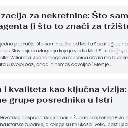
izacija za nekretnine: Što sa
genta (i što to znači za tržište
 jedno područje: što sam naučio od Merta Sakallıoğlua n
u u Sloveniji, na izlaganju koje je vodio Mert Sakallıoğlu, 
eller Williamsa. Jedna njegova rečenica držala me budnim c
a u svojoj bazi, onda ih nemaš dovoljno." Mert je …
i kvaliteta kao ključna vizija:
e grupe posrednika u Istri
 Hrvatskoj gospodarskoj komori – Županijskoj komori Pul
a Istarske županije, a kolege su mi ukazali veliku čast i j