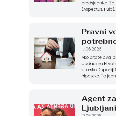
predsjednika. Za 
(Aspectus, Pula).
Pravni vo
potrebno
17.06.2026.
Ako čitate ovaj p
podacima Hrvatsk
Istarskoj županij
hipoteke. Ta jedn
Agent za
Ljubljan
12.06.2026.