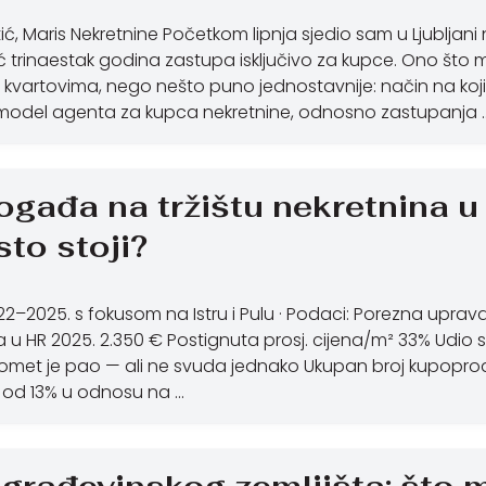
tić, Maris Nekretnine Početkom lipnja sjedio sam u Ljublja
trinaestak godina zastupa isključivo za kupce. Ono što me 
m kvartovima, nego nešto puno jednostavnije: način na ko
 model agenta za kupca nekretnine, odnosno zastupanja 
ogađa na tržištu nekretnina u 
sto stoji?
022–2025. s fokusom na Istru i Pulu · Podaci: Porezna uprav
u HR 2025. 2.350 € Postignuta prosj. cijena/m² 33% Udio 
Promet je pao — ali ne svuda jednako Ukupan broj kupoprod
d od 13% u odnosu na …