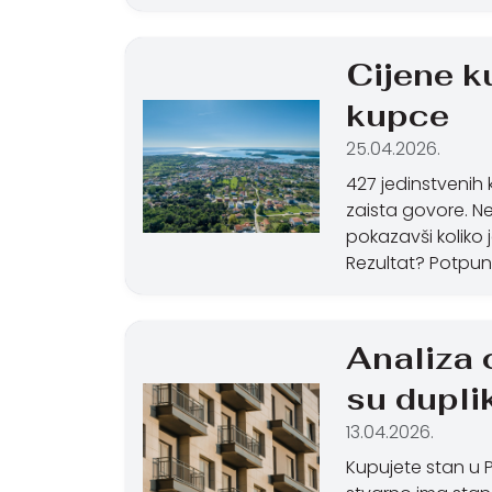
Cijene k
kupce
25.04.2026.
427 jedinstvenih 
zaista govore. Ne
pokazavši koliko
Rezultat? Potpuno
Analiza 
su dupli
13.04.2026.
Kupujete stan u P