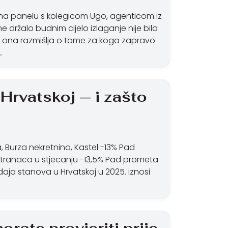
ni na panelu s kolegicom Ugo, agenticom iz
držalo budnim cijelo izlaganje nije bila
ji ona razmišlja o tome za koga zapravo
…
Hrvatskoj — i zašto
a, Burza nekretnina, Kastel -13% Pad
stranaca u stjecanju -13,5% Pad prometa
aja stanova u Hrvatskoj u 2025. iznosi