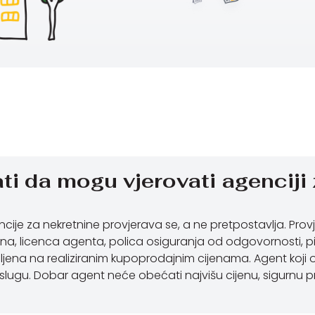
ti da mogu vjerovati agenciji
je za nekretnine provjerava se, a ne pretpostavlja. Provjer
na, licenca agenta, polica osiguranja od odgovornosti, p
eljena na realiziranim kupoprodajnim cijenama. Agent koji
lugu. Dobar agent neće obećati najvišu cijenu, sigurnu proda