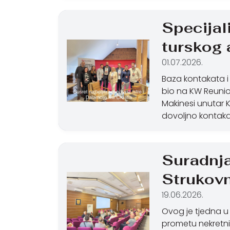
Specijal
turskog a
01.07.2026.
Baza kontakata i
bio na KW Reunion
Makinesi unutar K
dovoljno kontakat
Suradnja 
Strukovn
19.06.2026.
Ovog je tjedna u
prometu nekretnin