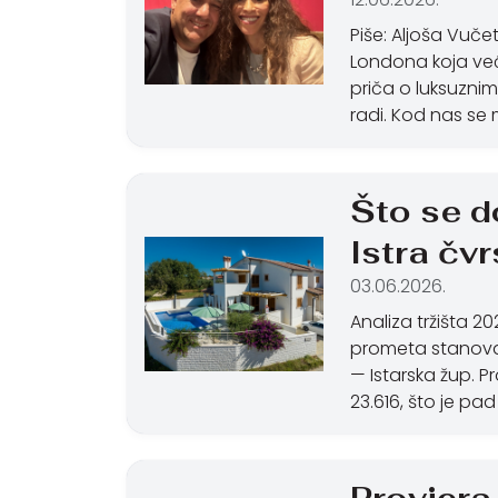
Piše: Aljoša Vuče
Londona koja već 
priča o luksuzni
radi. Kod nas se
Što se d
Istra čvr
03.06.2026.
Analiza tržišta 2
prometa stanova 
— Istarska žup. 
23.616, što je pa