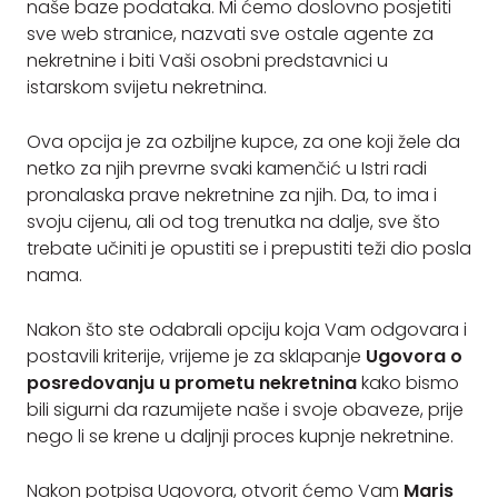
naše baze podataka. Mi ćemo doslovno posjetiti
sve web stranice, nazvati sve ostale agente za
nekretnine i biti Vaši osobni predstavnici u
istarskom svijetu nekretnina.
Ova opcija je za ozbiljne kupce, za one koji žele da
netko za njih prevrne svaki kamenčić u Istri radi
pronalaska prave nekretnine za njih. Da, to ima i
svoju cijenu, ali od tog trenutka na dalje, sve što
trebate učiniti je opustiti se i prepustiti teži dio posla
nama.
Nakon što ste odabrali opciju koja Vam odgovara i
postavili kriterije, vrijeme je za sklapanje
Ugovora o
posredovanju u prometu nekretnina
kako bismo
bili sigurni da razumijete naše i svoje obaveze, prije
nego li se krene u daljnji proces kupnje nekretnine.
Nakon potpisa Ugovora, otvorit ćemo Vam
Maris