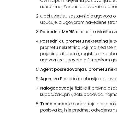
Ovim Općim uvjetima poslovanja ure
nekretnina, Zakonu o obveznim odnosi
Opći uvjeti su sastavni dio ugovora o
upućuje, a ugovorom navedene stranke
Posrednik
MARIS d. o. o.
je ovlašten 
Posrednik u prometu nekretnina
je t
prometu nekretnina koji ima sjedište n
pojedinac ili obrtnik, registriran za o
ugovornice Ugovora o Europskom go
Agent posredovanja u prometu nekr
Agent
za Posrednika obavlja poslove
Nalogodavac
je fizička ili pravna o
kupac, zakupnik, zakupodavac, najmo
Treća osoba
je osoba koju posrednik
poslova kojih je predmet određena ne