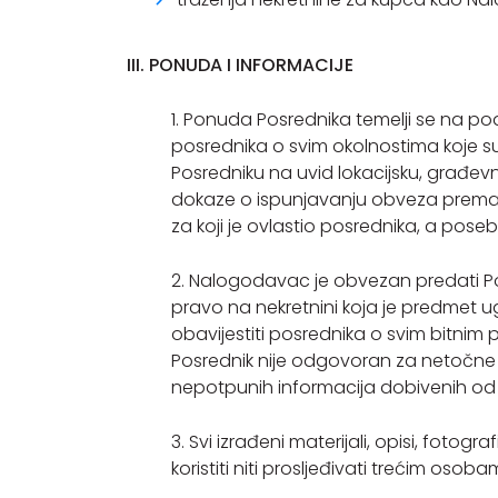
III. PONUDA I INFORMACIJE
1. Ponuda Posrednika temelji se na 
posrednika o svim okolnostima koje su
Posredniku na uvid lokacijsku, građe
dokaze o ispunjavanju obveza prema t
za koji je ovlastio posrednika, a po
2. Nalogodavac je obvezan predati Po
pravo na nekretnini koja je predmet ug
obavijestiti posrednika o svim bitnim 
Posrednik nije odgovoran za netočne i
nepotpunih informacija dobivenih od
3. Svi izrađeni materijali, opisi, fotog
koristiti niti prosljeđivati trećim osoba