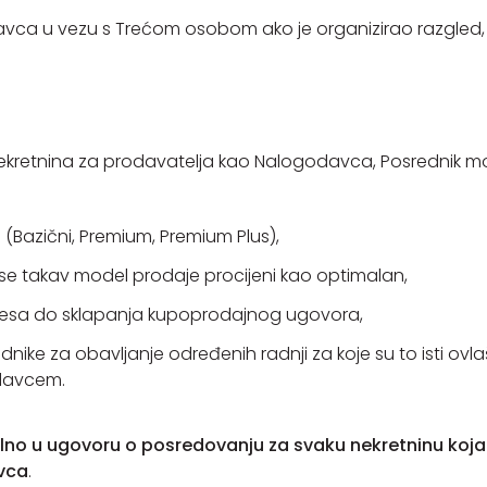
vca u vezu s Trećom osobom ako je organizirao razgled,
 nekretnina za prodavatelja kao Nalogodavca, Posredni
(Bazični, Premium, Premium Plus),
 se takav model prodaje procijeni kao optimalan,
esa do sklapanja kupoprodajnog ugovora,
nike za obavljanje određenih radnji za koje su to isti ovlaš
odavcem.
alno u ugovoru o posredovanju za svaku nekretninu koj
vca
.