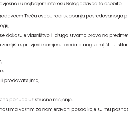
avjesno i u najboljem interesu Nalogodavca te osobito:
alogodavcem Treću osobu radi sklapanja posredovanoga p
giji,
ima se dokazuje vlasništvo ili drugo stvarno pravo na predme
 zemljište, provjeriti namjenu predmetnog zemljišta u skl
,
e,
ili prodavateljima,
ene ponude uz stručno mišljenje,
lnostima važnim za namjeravani posao koje su mu poznate 