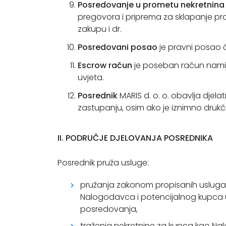
Posredovanje u prometu nekretnina
pregovora i priprema za sklapanje pra
zakupu i dr.
Posredovani posao
je pravni posao č
Escrow račun
je poseban račun namij
uvjeta.
Posrednik
MARIS d. o. o. obavlja dje
zastupanju, osim ako je iznimno druk
II. PODRUČJE DJELOVANJA POSREDNIKA
Posrednik pruža usluge:
pružanja zakonom propisanih usluga 
Nalogodavca i potencijalnog kupca u
posredovanja,
traženja nekretnine za kupca kao Na