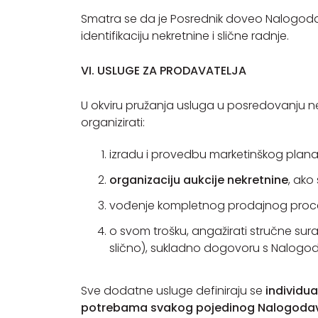
Smatra se da je Posrednik doveo Nalogoda
identifikaciju nekretnine i slične radnje.
VI. USLUGE ZA PRODAVATELJA
U okviru pružanja usluga u posredovanju
organizirati:
izradu i provedbu marketinškog plana 
organizaciju aukcije nekretnine
, ako
vođenje kompletnog prodajnog proc
o svom trošku, angažirati stručne surad
slično), sukladno dogovoru s Nalog
Sve dodatne usluge definiraju se
individu
potrebama svakog pojedinog Nalogoda