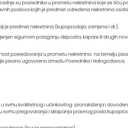
radnje su posrednika u prometu nekretnina koje se tiču 
vnih poslova kojih je predmet određena nekretnina osobito 
iji je predmet nekretnina (kupoprodaja, zamjena i dr.).
enjen sigurnom polaganju depozita, kapare ili drugih no
latnost posredovanja u prometu nekretnina na temelju pis
čije pisano ugovoreno između Posrednika i Nalogodavca.
u svrhu kvalitetnog i učinkovitog pronalaženja i dovođen
 svrhu pregovaranja i sklapanja pravnog posla kupoprod
logodavca (buyer representation).