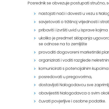
Posrednik se obvezuje postupati stručno, s
nastojati naći i dovesti u vezu s N
savjetovati o tržišnoj vrijednosti i strate
pribaviti i izvršiti uvid u isprave koj
ukoliko je predmet sklapanja ugovora
se odnose na to zemljište
provoditi dogovoreni marketinški plan
organizirati i voditi razglede nekretnin
komunicirati s potencijalnim kupcima 
posredovati u pregovorima,
dostavljati Nalogodavcu sve zaprimlj
obavijestiti Nalogodavca o svim oko
čuvati povjerljive i osobne podatke.