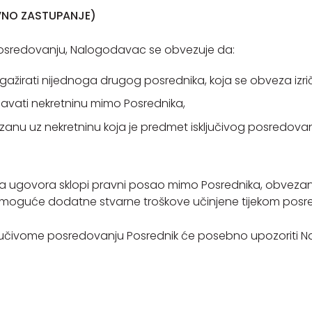
IVNO ZASTUPANJE)
 posredovanju, Nalogodavac se obvezuje da:
žirati nijednoga drugog posrednika, koja se obveza izr
odavati nekretninu mimo Posrednika,
zanu uz nekretninu koja je predmet isključivog posredova
ja ugovora sklopi pravni posao mimo Posrednika, obvezan 
o i moguće dodatne stvarne troškove učinjene tijekom po
isključivome posredovanju Posrednik će posebno upozoriti