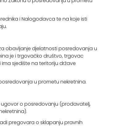
adno Zakonu o posredovanju u prometu
rednika i Nalogodavca te na koje isti
ju.
n za obavljanje djelatnosti posredovanja u
nina je i trgovačko društvo, trgovac
 ima sjedište na teritoriju države
 posredovanja u prometu nekretnina.
ni ugovor o posredovanju (prodavatelj,
ekretnina).
adi pregovara o sklapanju pravnih