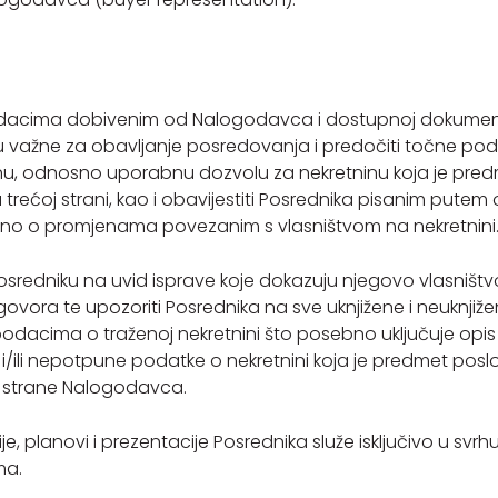
podacima dobivenim od Nalogodavca i dostupnoj dokument
 važne za obavljanje posredovanja i predočiti točne podat
vnu, odnosno uporabnu dozvolu za nekretninu koja je pred
rećoj strani, kao i obavijestiti Posrednika pisanim put
sebno o promjenama povezanim s vlasništvom na nekretnini
sredniku na uvid isprave koje dokazuju njegovo vlasništv
ovora te upozoriti Posrednika na sve uknjižene i neuknjižene
podacima o traženoj nekretnini što posebno uključuje opis n
/ili nepotpune podatke o nekretnini koja je predmet poslov
 strane Nalogodavca.
rafije, planovi i prezentacije Posrednika služe isključivo u 
ma.