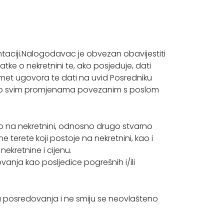
aciji.Nalogodavac je obvezan obavijestiti
ke o nekretnini te, ako posjeduje, dati
met ugovora te dati na uvid Posredniku
em o svim promjenama povezanim s poslom
.
o na nekretnini, odnosno drugo stvarno
 terete koji postoje na nekretnini, kao i
ekretnine i cijenu.
anja kao posljedice pogrešnih i/ili
svrhu posredovanja i ne smiju se neovlašteno