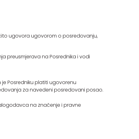
ičito ugovora ugovorom o posredovanju,
nja preusmjerava na Posrednika i vodi
je Posredniku platiti ugovorenu
sredovanja za navedeni posredovani posao.
 Nalogodavca na značenje i pravne