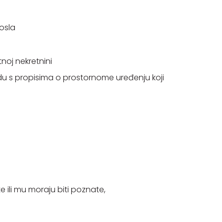
osla
tnoj nekretnini
adu s propisima o prostornome uređenju koji
ili mu moraju biti poznate,