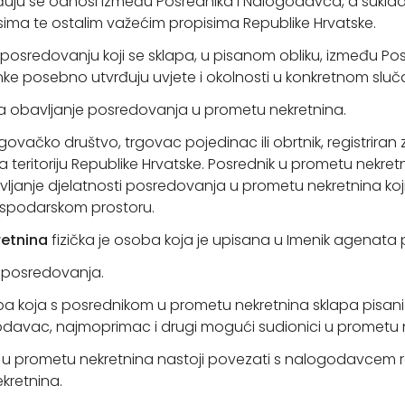
đuju se odnosi između Posrednika i Nalogodavca, a sukl
ma te ostalim važećim propisima Republike Hrvatske.
 posredovanju koji se sklapa, u pisanom obliku, između Pos
 posebno utvrđuju uvjete i okolnosti u konkretnom sluča
za obavljanje posredovanja u prometu nekretnina.
rgovačko društvo, trgovac pojedinac ili obrtnik, registrira
a teritoriju Republike Hrvatske. Posrednik u prometu nekret
bavljanje djelatnosti posredovanja u prometu nekretnina koji
spodarskom prostoru.
etnina
fizička je osoba koja je upisana u Imenik agenata
 posredovanja.
soba koja s posrednikom u prometu nekretnina sklapa pisa
davac, najmoprimac i drugi mogući sudionici u prometu n
 u prometu nekretnina nastoji povezati s nalogodavcem r
kretnina.