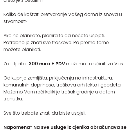
a što je s ostalim?
Koliko će koštati pretvaranje Vašeg doma iz snova u
stvarnost?
Ako ne planirate, planirajte da nećete uspjeti.
Potrebno je znati sve troškove. Pa prema tome
možete planirati.
Za otprilike
300 eura + PDV
možemo to učiniti za Vas.
Od kupnje zemljišta, priključenja na infrastrukturu,
komunalnih doprinosa, troškova arhitekta i geodeta.
Možemo Vam reći koliki je trošak gradnje u datom
trenutku.
Sve što trebate znati da biste uspjeli.
Napomena* Na sve usluge iz cjenika obračunava se