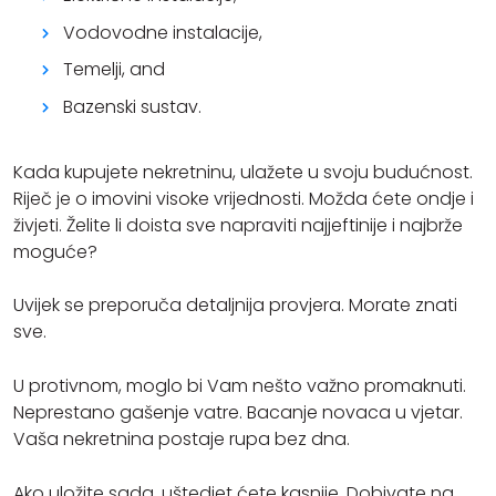
Vodovodne instalacije,
Temelji, and
Bazenski sustav.
Kada kupujete nekretninu, ulažete u svoju budućnost.
Riječ je o imovini visoke vrijednosti. Možda ćete ondje i
živjeti. Želite li doista sve napraviti najjeftinije i najbrže
moguće?
Uvijek se preporuča detaljnija provjera. Morate znati
sve.
U protivnom, moglo bi Vam nešto važno promaknuti.
Neprestano gašenje vatre. Bacanje novaca u vjetar.
Vaša nekretnina postaje rupa bez dna.
Ako uložite
sada
, uštedjet ćete kasnije. Dobivate na