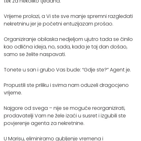
tek za nekoliko tjedana.
Vrijeme prolazi, a Vi ste sve manje spremni razgledati
nekretninu jer je početni entuzijazam prošao.
Organiziranje obilaska nedjeljom ujutro tada se činilo
kao odlična ideja, no, sada, kada je taj dan došao,
samo se želite naspavati.
Tonete u san i grubo Vas bude: “Gdje ste?” Agent je.
Propustili ste priliku i svima nam oduzeli dragocjeno
vrijeme.
Najgore od svega – nije se moguće reorganizirati,
prodavatelji Vam ne žele izaći u susret i izgubili ste
povjerenje agenta za nekretnine.
U Marisu, eliminiramo gubljenje vremena i