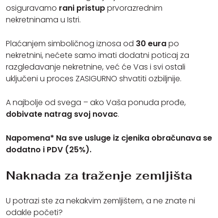
osiguravamo
rani pristup
prvorazrednim
nekretninama u Istri.
Plaćanjem simboličnog iznosa od
30 eura
po
nekretnini, nećete samo imati dodatni poticaj za
razgledavanje nekretnine, već će Vas i svi ostali
uključeni u proces ZASIGURNO shvatiti ozbiljnije.
A najbolje od svega – ako Vaša ponuda prođe,
dobivate natrag svoj novac
.
Napomena* Na sve usluge iz cjenika obračunava se
dodatno i PDV (25%).
Naknada za traženje zemljišta
U potrazi ste za nekakvim zemljištem, a ne znate ni
odakle početi?