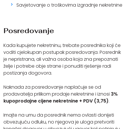
Savjetovanje o troškovima izgradnje nekretnine
Posredovanje
Kada kupujete nekretninu, trebate posrednika koji će
voditi cjelokupan postupak posredovanja. Posrednik
je nepristrana, ali važna osoba koja zna prepoznati
želje i potrebe obje strane i ponuditi rješenje radi
postizanja dogovora.
Naknada za posredovanje naplaćuje se od
prodavatelja prilikom prodaje nekretnine i iznosi
3%
kupoprodajne cijene nekretnine + PDV (3,75)
.
Imajte na umu da posrednik nema ovlasti donijeti
obvezujuću odluku, no njegova je uloga pretvoriti
konačni dogovor u obvezujući ugovor koji potpisuju