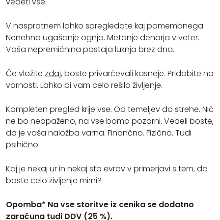
vedeti vse.
V nasprotnem lahko spregledate kaj pomembnega.
Nenehno ugašanje ognja. Metanje denarja v veter.
Vaša nepremičnina postaja luknja brez dna.
Če vložite
zdaj
, boste privarčevali kasneje. Pridobite na
varnosti. Lahko bi vam celo rešilo življenje.
Kompleten pregled krije vse. Od temeljev do strehe. Nič
ne bo neopaženo, na vse bomo pozorni. Vedeli boste,
da je vaša naložba varna. Finančno. Fizično. Tudi
psihično.
Kaj je nekaj ur in nekaj sto evrov v primerjavi s tem, da
boste celo življenje mirni?
Opomba* Na vse storitve iz cenika se dodatno
zaračuna tudi DDV (25 %).