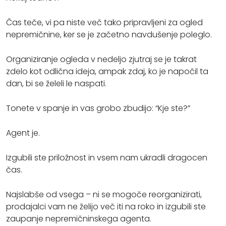
Čas teče, vi pa niste več tako pripravljeni za ogled
nepremičnine, ker se je začetno navdušenje poleglo.
Organiziranje ogleda v nedeljo zjutraj se je takrat
zdelo kot odlična ideja, ampak zdaj, ko je napočil ta
dan, bi se želeli le naspati.
Tonete v spanje in vas grobo zbudijo: “Kje ste?”
Agent je.
Izgubili ste priložnost in vsem nam ukradli dragocen
čas.
Najslabše od vsega – ni se mogoče reorganizirati,
prodajalci vam ne želijo več iti na roko in izgubili ste
zaupanje nepremičninskega agenta.