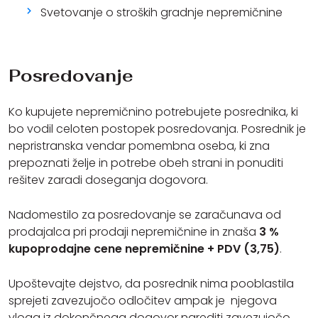
Svetovanje o stroških gradnje nepremičnine
Posredovanje
Ko kupujete nepremičnino potrebujete posrednika, ki
bo vodil celoten postopek posredovanja. Posrednik je
nepristranska vendar pomembna oseba, ki zna
prepoznati želje in potrebe obeh strani in ponuditi
rešitev zaradi doseganja dogovora.
Nadomestilo za posredovanje se zaračunava od
prodajalca pri prodaji nepremičnine in znaša
3 %
kupoprodajne cene nepremičnine + PDV (3,75)
.
Upoštevajte dejstvo, da posrednik nima pooblastila
sprejeti zavezujočo odločitev ampak je njegova
vloga iz dokončnega dogovor narediti zavezujočo