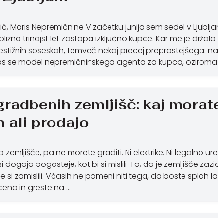
tić, Maris Nepremičnine V začetku junija sem sedel v Ljublj
ibližno trinajst let zastopa izključno kupce. Kar me je drža
stižnih soseskah, temveč nekaj precej preprostejšega: nač
i nas se model nepremičninskega agenta za kupca, oziroma
gradbenih zemljišč: kaj morate
ali prodajo
ivo zemljišče, pa ne morete graditi. Ni elektrike. Ni legalno 
 dogaja pogosteje, kot bi si mislili. To, da je zemljišče za
te si zamislili. Včasih ne pomeni niti tega, da boste sploh l
ceno in greste na …