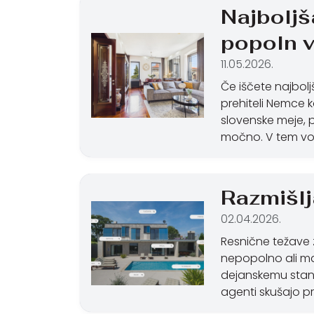
Najboljš
popoln v
11.05.2026.
Če iščete najbol
prehiteli Nemce k
slovenske meje, 
močno. V tem vod
Razmišl
02.04.2026.
Resnične težave z
nepopolno ali ma
dejanskemu stanj
agenti skušajo pre