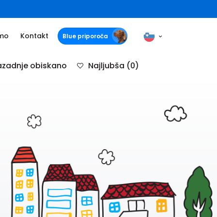
mo
Kontakt
Blue priporoča
zadnje obiskano
Najljubša
(0)