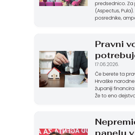
predsednico. Za p
(Aspectus, Pula)
posrednike, amp
Pravni v
potrebu
17.06.2026.
Če berete ta prav
Hrvaške narodne 
županiji financira
Že to eno dejstvo
Nepremič
panelu v