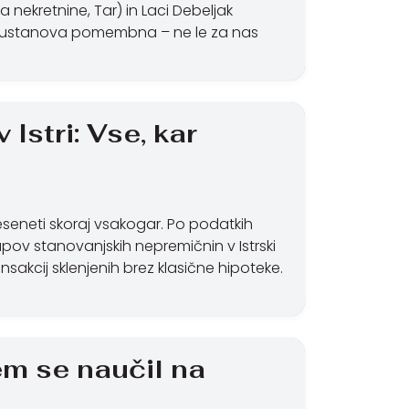
 nekretnine, Tar) in Laci Debeljak
 ta ustanova pomembna – ne le za nas
Istri: Vse, kar
preseneti skoraj vsakogar. Po podatkih
ov stanovanjskih nepremičnin v Istrski
ansakcij sklenjenih brez klasične hipoteke.
em se naučil na