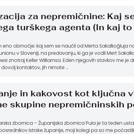
zacija za nepremičnine: Kaj s
ga turškega agenta (In kaj to 
 eno območje: kaj sem se naučil od Merta Sakallıoğluja na
ionu v Sloveniji, na predavanju, ki ga je vodil Mert Sakallıo
esi znotraj Keller Williamsa. Eden njegovih stavkov me je d
 dovolj kontaktov, jih nimate …
nje in kakovost kot ključna viz
e skupine nepremičninskih po
ska zbornica – Županijska zbornica Pula je ta teden usta
osrednikov Istrske županije, moji kolegi pa so me počastili