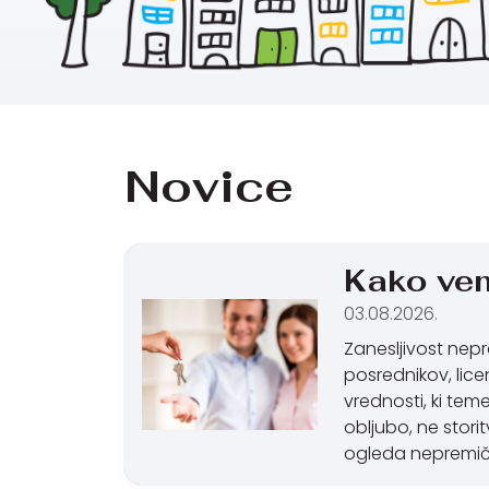
Novice
Kako vem
03.08.2026.
Zanesljivost nepr
posrednikov, lic
vrednosti, ki tem
obljubo, ne stori
ogleda nepremičn