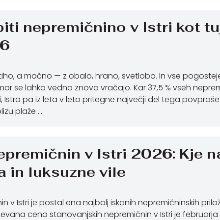
iti nepremičnino v Istri kot t
26
či tiho, a močno — z obalo, hrano, svetlobo. In vse pogosteje j
kamor se lahko vedno znova vračajo. Kar 37,5 % vseh nepre
i, Istra pa iz leta v leto pritegne največji del tega povpraše
izu plaže …
premičnin v Istri 2026: Kje na
a in luksuzne vile
v Istri je postal ena najbolj iskanih nepremičninskih priložn
vana cena stanovanjskih nepremičnin v Istri je februarja