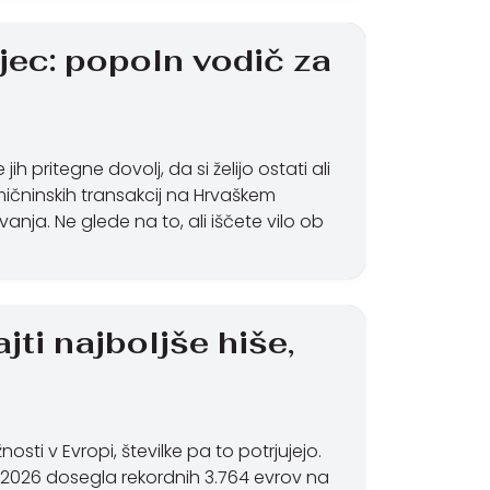
ujec: popoln vodič za
ih pritegne dovolj, da si želijo ostati ali
mičninskih transakcij na Hrvaškem
vanja. Ne glede na to, ali iščete vilo ob
jti najboljše hiše,
osti v Evropi, številke pa to potrjujejo.
 2026 dosegla rekordnih 3.764 evrov na