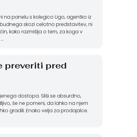
ani na panelu s kolegico Ugo, agentko iz
lo budnega skozi celotno predstavitev, ni
in, kako razmišlja o tem, za koga v
 …
 preveriti pred
urejenega dostopa. Sliši se absurdno,
zidljivo, še ne pomeni, da lahko na njem
ahko gradili. Enako velja za prodajalce.