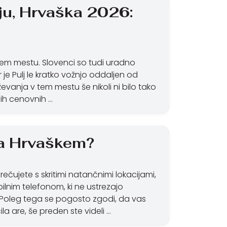
ju, Hrvaška 2026:
vem mestu. Slovenci so tudi uradno
 je Pulj le kratko vožnjo oddaljen od
vanja v tem mestu še nikoli ni bilo tako
ih cenovnih …
na Hrvaškem?
ečujete s skritimi natančnimi lokacijami,
lnim telefonom, ki ne ustrezajo
. Poleg tega se pogosto zgodi, da vas
ila are, še preden ste videli …