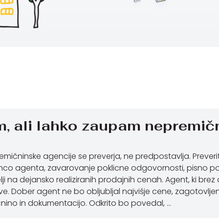
, ali lahko zaupam nepremičn
emičninske agencije se preverja, ne predpostavlja. Preveri
enco agenta, zavarovanje poklicne odgovornosti, pisno
elji na dejansko realiziranih prodajnih cenah. Agent, ki bre
tve. Dober agent ne bo obljubljal najvišje cene, zagotovljen
ino in dokumentacijo. Odkrito bo povedal, …