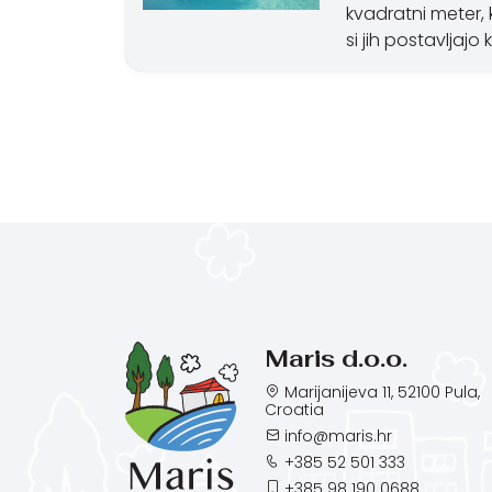
kvadratni meter,
si jih postavljaj
Maris d.o.o.
Marijanijeva 11, 52100 Pula,
Croatia
info@maris.hr
+385 52 501 333
+385 98 190 0688