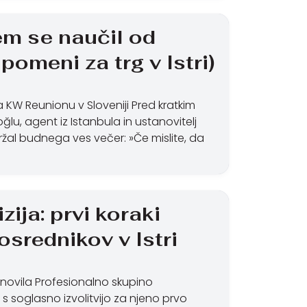
em se naučil od
pomeni za trg v Istri)
 KW Reunionu v Sloveniji Pred kratkim
ğlu, agent iz Istanbula in ustanovitelj
ržal budnega ves večer: »Če mislite, da
ija: prvi koraki
srednikov v Istri
novila Profesionalno skupino
 s soglasno izvolitvijo za njeno prvo