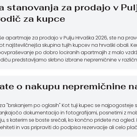
a stanovanja za prodajo v Pul
odič za kupce
jše apartmaje za prodajo v Pulju Hrvaška 2026, ste na pra
ot najštevilčnejša skupina tujih kupcev na hrvaški obali. Ker
povpraševanje po dobro lociranih apartmajih z malo vzdrže
iču predstavljamo skrbno izbrane nepremičnine v različn
jate o nakupu nepremičnine 
a "brskanjem po oglasih" Kot tuji kupec se najpogosteje sr
njkajočo dokumentacijo in fotografijami, posnetimi z mobi
u, s katerim se boste srečali, ko končno pridete na ogled
hiteti in vas pripraviti do podpisa rezervacije ali celo plač