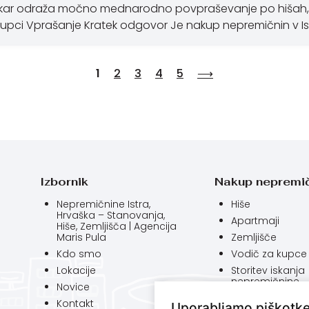
 kar odraža močno mednarodno povpraševanje po hišah, vi
o kupci Vprašanje Kratek odgovor Je nakup nepremičnin v Is
1
2
3
4
5
⟶
Izbornik
Nakup nepremi
Nepremičnine Istra,
Hiše
Hrvaška – Stanovanja,
Apartmaji
Hiše, Zemljišča | Agencija
Maris Pula
Zemljišče
Kdo smo
Vodič za kupce
Lokacije
Storitev iskanja
nepremičnine
Novice
Cena storitev
Kontakt
Uporabljamo piškotk