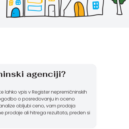
inski agenciji?
te lahko vpis v Register nepremičninskih
 pogodbo o posredovanju in oceno
z analize obljubi ceno, vam prodaja
e prodaje ali hitrega rezultata, preden si