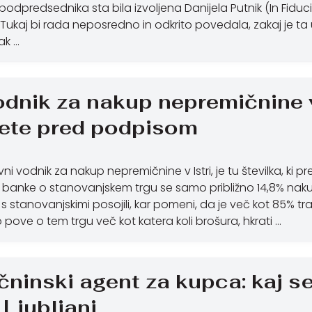
odpredsednika sta bila izvoljena Danijela Putnik (In Fiducia
. Tukaj bi rada neposredno in odkrito povedala, zakaj je
ak …
odnik za nakup nepremičnine v 
jete pred podpisom
ni vodnik za nakup nepremičnine v Istri, je tu številka, ki 
banke o stanovanjskem trgu se samo približno 14,8% nakup
 s stanovanjskimi posojili, kar pomeni, da je več kot 85% tr
 pove o tem trgu več kot katera koli brošura, hkrati …
ninski agent za kupca: kaj s
 Ljubljani