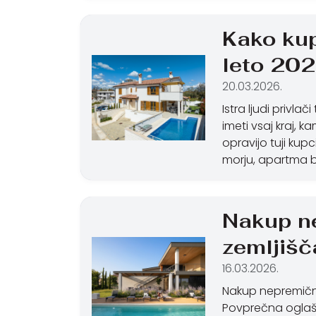
Kako kup
leto 20
20.03.2026.
Istra ljudi privla
imeti vsaj kraj, 
opravijo tuji kupc
morju, apartma bl
Nakup ne
zemljišč
16.03.2026.
Nakup nepremičnin 
Povprečna oglaše