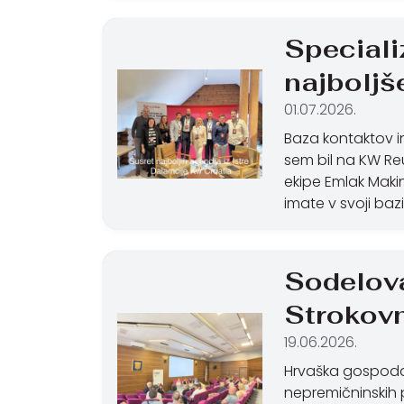
Speciali
najboljše
01.07.2026.
Baza kontaktov in
sem bil na KW Reun
ekipe Emlak Makin
imate v svoji bazi
Sodelova
Strokovn
19.06.2026.
Hrvaška gospodar
nepremičninskih p