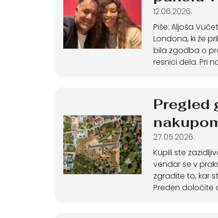
12.06.2026.
Piše: Aljoša Vuče
Londona, ki že pr
bila zgodba o pre
resnici dela. Pr
Pregled 
nakupom 
27.05.2026.
Kupili ste zazidlj
vendar se v praksi
zgradite to, kar s
Preden določite 