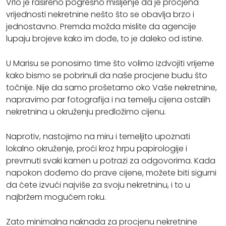
Vrlo je rašireno pogrešno mišljenje da je procjena
vrijednosti nekretnine nešto što se obavlja brzo i
jednostavno. Premda možda mislite da agencije
lupaju brojeve kako im dođe, to je daleko od istine.
U Marisu se ponosimo time što volimo izdvojiti vrijeme
kako bismo se pobrinuli da naše procjene budu što
točnije. Nije da samo prošetamo oko Vaše nekretnine,
napravimo par fotografija i na temelju cijena ostalih
nekretnina u okruženju predložimo cijenu.
Naprotiv, nastojimo na miru i temeljito upoznati
lokalno okruženje, proći kroz hrpu papirologije i
prevrnuti svaki kamen u potrazi za odgovorima. Kada
napokon dođemo do prave cijene, možete biti sigurni
da ćete izvući najviše za svoju nekretninu, i to u
najbržem mogućem roku.
Zato minimalna naknada za procjenu nekretnine