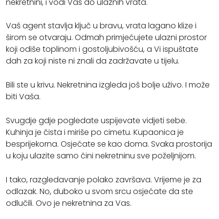
nekretnini, i vodi Vas do ulaznih vrata.
Vaš agent stavlja ključ u bravu, vrata lagano klize i
širom se otvaraju. Odmah primjećujete ulazni prostor
koji odiše toplinom i gostoljubivošću, a Vi ispuštate
dah za koji niste ni znali da zadržavate u tijelu.
Bili ste u krivu. Nekretnina izgleda još bolje uživo. I može
biti Vaša.
Svugdje gdje pogledate uspijevate vidjeti sebe.
Kuhinja je čista i miriše po cimetu. Kupaonica je
besprijekorna. Osjećate se kao doma. Svaka prostorija
u koju ulazite samo čini nekretninu sve poželjnijom.
I tako, razgledavanje polako završava. Vrijeme je za
odlazak. No, duboko u svom srcu osjećate da ste
odlučili. Ovo je nekretnina za Vas.