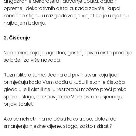
angažiranje dekoratera i davanje uputa, odabir
opreme i dekorativnih detalja. Kada završe i kupci
konačno stignu u razgledavanje vidjet će je u njezinu
najboljem izdanju.
2. Čišćenje
Nekretnina koja je ugodna, gostoljubiva i čista prodaje
se brže i za više novaca.
Razmislite o tome. Jedna od prvih stvari koju ljudi
primjećuju kada Vam dođu u kuću ili stan je čistoća,
gledaju je li čist ili ne. U restoranu možete preći preko
spore usluge, no zauvijek će Vam ostati u sjećanju
prljavi toalet.
Ako se nekretnina ne očisti kako treba, dolazi do
smanjenja njezine cijene, stoga, zašto riskirati?