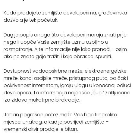
Kada prodajete zemljište developerima, građevinska
dozvola je tek početak.
Dug je popis onoga što developeri moraju znati prije
nego li uopće Vaše zemljište uzmu ozbiljno u
razmatranje. A te informacije nije lako pronaći – osim
ako ne znate gdje tražiti i koje obrasce ispuniti.
Dostupnost vodoopskrbne mreže, elektroenergetske
mreže, kanalizacijske mreže, pristupnog puta, pa čak i
pokrivenost internetom, igraju ulogu u konačnoj odluci
developera. Ta informacija najčešće „čuči“ zaključana
iza zidova mukotrpne birokracije.
Jedan pogrešan potez može Vas baciti nekoliko
mjeseci unatrag, a kad je posrijedi zemljište –
vremenski okvir prodaje je bitan.