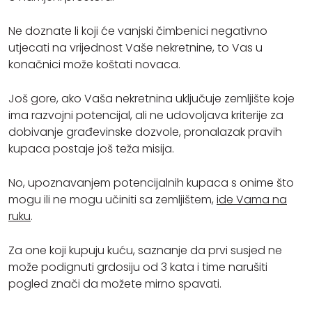
Ne doznate li koji će vanjski čimbenici negativno
utjecati na vrijednost Vaše nekretnine, to Vas u
konačnici može koštati novaca.
Još gore, ako Vaša nekretnina uključuje zemljište koje
ima razvojni potencijal, ali ne udovoljava kriterije za
dobivanje građevinske dozvole, pronalazak pravih
kupaca postaje još teža misija.
No, upoznavanjem potencijalnih kupaca s onime što
mogu ili ne mogu učiniti sa zemljištem,
ide Vama na
ruku
.
Za one koji kupuju kuću, saznanje da prvi susjed ne
može podignuti grdosiju od 3 kata i time narušiti
pogled znači da možete mirno spavati.