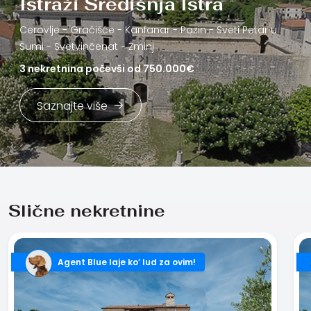
Istraži Središnja Istra
Cerovlje -
Gračišće -
Kanfanar -
Pazin -
Sveti Petar u
Šumi -
Svetvinčenat -
Žminj
3 nekretnina počevši od 750.000€
Saznajte više
Slične nekretnine
Agent Blue laje ko’ lud za ovim!