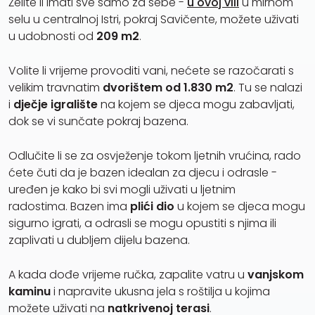
Želite li imati sve samo za sebe -
u ovoj vili
u mirnom
selu u centralnoj Istri, pokraj Savičente, možete uživati ​​
u udobnosti od
209 m2
.
Volite li vrijeme provoditi vani, nećete se razočarati s
velikim travnatim
dvorištem od 1.830 m2
. Tu se nalazi
i
dječje igralište
na kojem se djeca mogu zabavljati,
dok se vi sunčate pokraj bazena.
Odlučite li se za osvježenje tokom ljetnih vrućina, rado
ćete čuti da je bazen idealan za djecu i odrasle -
uređen je kako bi svi mogli uživati u ljetnim
radostima. Bazen ima
plići dio
u kojem se djeca mogu
sigurno igrati, a odrasli se mogu opustiti s njima ili
zaplivati u dubljem dijelu bazena.
A kada dođe vrijeme ručka, zapalite vatru u
vanjskom
kaminu
i napravite ukusna jela s roštilja u kojima
možete uživati na
natkrivenoj terasi
.