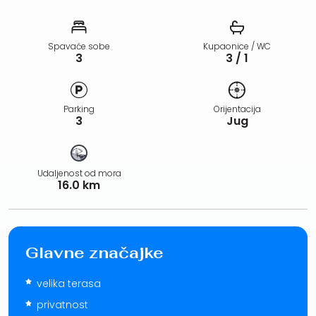
Spavaće sobe
Kupaonice / WC
3
3 / 1
Parking
Orijentacija
3
Jug
Udaljenost od mora
16.0 km
Glavne značajke
velika terasa
privatnost