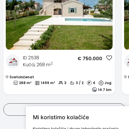
ID 2538
€
750.000
2
Kuća, 268 m
Svetvinčenat
S
268 m²
1499 m²
3
3 / 2
4
Jug
14.7 km
Pogledaj sve
Mi koristimo kolačiće
Koristimo kolačiće i druge tehnologije praćenja