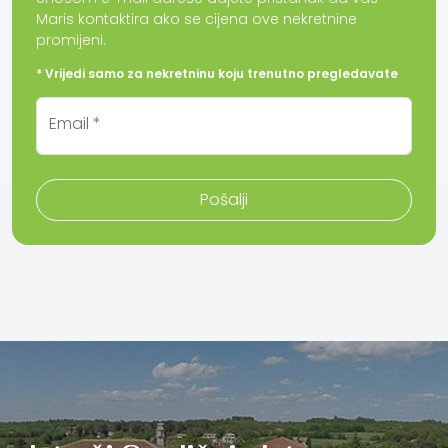
Maris kontaktira ako se cijena ove nekretnine
promijeni.
* Vrijedi samo za nekretninu koju trenutno pregledavate
Email *
Pošalji