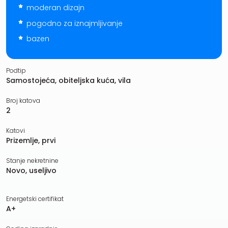
moderan dizajn
pogodno za iznajmljivanje
bazen
Podtip
Samostojeća, obiteljska kuća, vila
Broj katova
2
Katovi
Prizemlje, prvi
Stanje nekretnine
Novo, useljivo
Energetski certifikat
A+