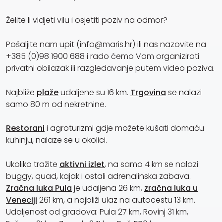
Želite li vidjeti vilu i osjetiti poziv na odmor?
Pošaljite nam upit (info@maris.hr) ili nas nazovite na
+385 (0)98 1900 688 i rado ćemo Vam organizirati
privatni obilazak ili razgledavanje putem video poziva.
Najbliže
plaže
udaljene su 16 km.
Trgovina
se nalazi
samo 80 m od nekretnine.
Restorani
i agroturizmi gdje možete kušati domaću
kuhinju, nalaze se u okolici.
Ukoliko tražite
aktivni izlet
, na samo 4 km se nalazi
buggy, quad, kajak i ostali adrenalinska zabava.
Zračna luka Pula
je udaljena 26 km,
zračna luka u
Veneciji
261 km, a najbliži ulaz na autocestu 13 km.
Udaljenost od gradova: Pula 27 km, Rovinj 31 km,