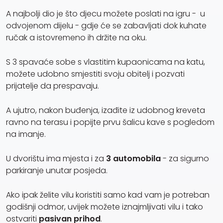
A najbolji dio je što djecu možete poslati na igru - u
odvojenom dijelu - gdje će se zabavljati dok kuhate
ručak a istovremeno ih držite na oku.
S 3 spavaće sobe s vlastitim kupaonicama na katu,
možete udobno smjestiti svoju obitelj i pozvati
prijatelje da prespavaju.
A ujutro, nakon buđenja, izađite iz udobnog kreveta
ravno na terasu i popijte prvu šalicu kave s pogledom
na imanje.
U dvorištu ima mjesta i za
3 automobila
- za sigurno
parkiranje unutar posjeda.
Ako ipak želite vilu koristiti samo kad vam je potreban
godišnji odmor, uvijek možete iznajmljivati vilu i tako
ostvariti
pasivan prihod
.