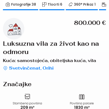
Fotografije
38
Tlocrti
6
360° Prikaz
1
800.000
€
Luksuzna vila za život kao na
odmoru
Kuća: samostojeća, obiteljska kuća, vila
Svetvinčenat, Orihi
Značajke
Stambena površina
Površina parcele
209 m²
1830 m²