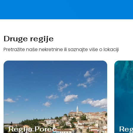
Druge regije
Pretražite naše nekretnine ili saznajte više o lokaciji
Regija Poreč
Reg