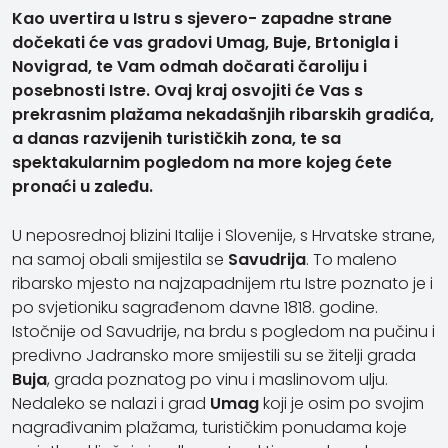
Kao uvertira u Istru s sjevero- zapadne strane
dočekati će vas gradovi Umag, Buje, Brtonigla i
Novigrad, te Vam odmah dočarati čaroliju i
posebnosti Istre. Ovaj kraj osvojiti će Vas s
prekrasnim plažama nekadašnjih ribarskih gradića,
a danas razvijenih turističkih zona, te sa
spektakularnim pogledom na more kojeg ćete
pronaći u zaleđu.
U neposrednoj blizini Italije i Slovenije, s Hrvatske strane,
na samoj obali smijestila se
Savudrija
. To maleno
ribarsko mjesto na najzapadnijem rtu Istre poznato je i
po svjetioniku sagrađenom davne 1818. godine.
Istočnije od Savudrije, na brdu s pogledom na pučinu i
predivno Jadransko more smijestili su se žitelji grada
Buja
, grada poznatog po vinu i maslinovom ulju.
Nedaleko se nalazi i grad
Umag
koji je osim po svojim
nagrađivanim plažama, turističkim ponudama koje