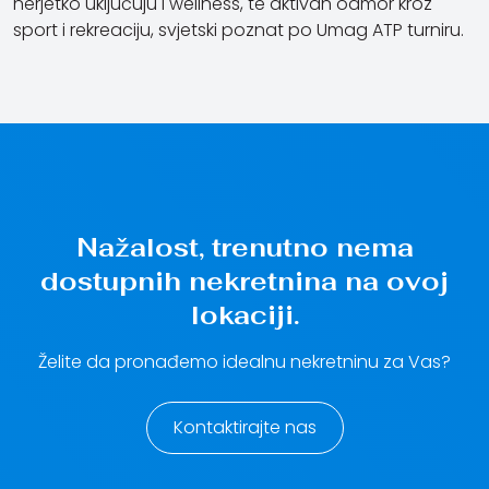
nerjetko uključuju i wellness, te aktivan odmor kroz
sport i rekreaciju, svjetski poznat po Umag ATP turniru.
Nažalost, trenutno nema
dostupnih nekretnina na ovoj
lokaciji.
Želite da pronađemo idealnu nekretninu za Vas?
Kontaktirajte nas