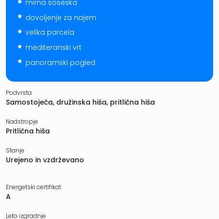
mirna soseska
dovoljenje za najem
velika parcela
mediteranski vrt
panoramski pogled
Podvrsta
Samostoječa, družinska hiša, pritlična hiša
Nadstropje
Pritlična hiša
Stanje
Urejeno in vzdrževano
Energetski certifikat
A
Leto izgradnje