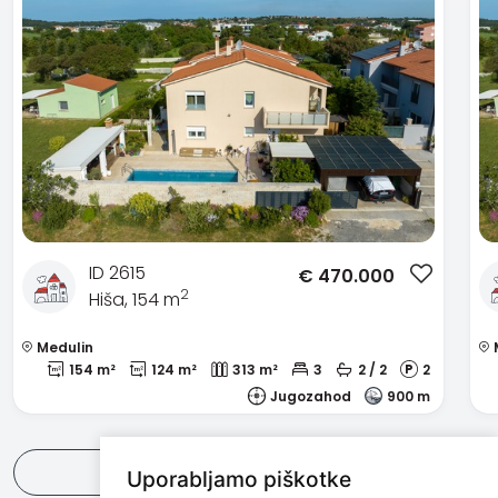
ID 2615
€
470.000
2
Hiša, 154 m
Medulin
154 m²
124 m²
313 m²
3
2 / 2
2
Jugozahod
900 m
Poglej vse
Uporabljamo piškotke