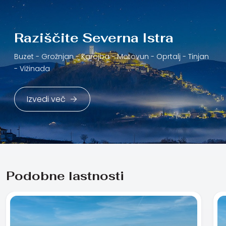
Raziščite Severna Istra
Buzet -
Grožnjan -
Karojba -
Motovun -
Oprtalj -
Tinjan
-
Vižinada
Izvedi več
Podobne lastnosti