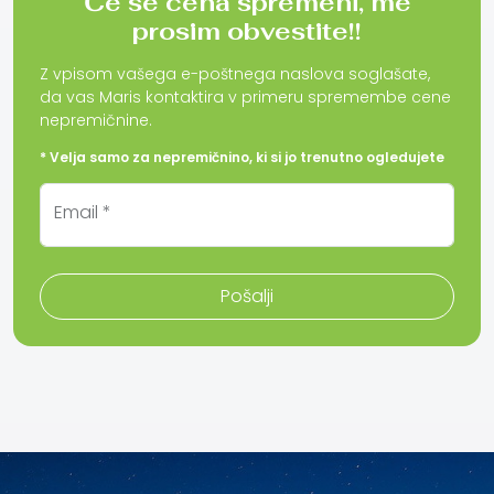
Če se cena spremeni, me
prosim obvestite!!
Z vpisom vašega e-poštnega naslova soglašate,
da vas Maris kontaktira v primeru spremembe cene
nepremičnine.
* Velja samo za nepremičnino, ki si jo trenutno ogledujete
Email *
Pošalji