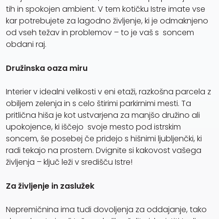
tih in spokojen ambient. V tem kotičku Istre imate vse
kar potrebujete za lagodno življenje, ki je odmaknjeno
od vseh težav in problemov – to je vaš s soncem
obdani raj.
Družinska oaza miru
Interier v idealni velikosti v eni etaži, razkošna parcela z
obiljem zelenja in s celo štirimi parkirnimi mesti. Ta
pritlična hiša je kot ustvarjena za manjšo družino ali
upokojence, ki iščejo svoje mesto pod istrskim
soncem, še posebej če pridejo s hišnimi ljubljenčki, ki
radi tekajo na prostem. Dvignite si kakovost vašega
življenja – ključ leži v središču Istre!
Za življenje in zaslužek
Nepremičnina ima tudi dovoljenja za oddajanje, tako