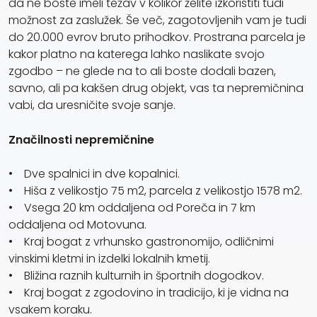
da ne boste imeli težav v kolikor želite izkoristiti tudi
možnost za zaslužek. Še več, zagotovljenih vam je tudi
do 20.000 evrov bruto prihodkov. Prostrana parcela je
kakor platno na katerega lahko naslikate svojo
zgodbo – ne glede na to ali boste dodali bazen,
savno, ali pa kakšen drug objekt, vas ta nepremičnina
vabi, da uresničite svoje sanje.
Značilnosti nepremičnine
• Dve spalnici in dve kopalnici.
• Hiša z velikostjo 75 m2, parcela z velikostjo 1578 m2.
• Vsega 20 km oddaljena od Poreča in 7 km
oddaljena od Motovuna.
• Kraj bogat z vrhunsko gastronomijo, odličnimi
vinskimi kletmi in izdelki lokalnih kmetij.
• Bližina raznih kulturnih in športnih dogodkov.
• Kraj bogat z zgodovino in tradicijo, ki je vidna na
vsakem koraku.