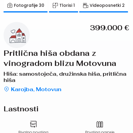
Fotografije
30
Tlorisi
1
Videoposnetki
2
399.000
€
Pritlična hiša obdana z
vinogradom blizu Motovuna
Hiša: samostoječa, družinska hiša, pritlična
hiša
Karojba, Motovun
Lastnosti
Bivalna površina
Površina parcele