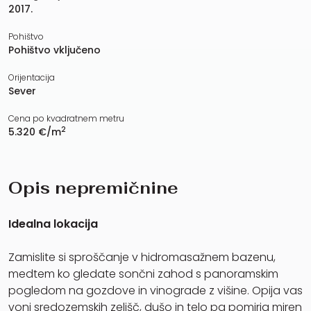
2017.
Pohištvo
Pohištvo vključeno
Orijentacija
Sever
Cena po kvadratnem metru
2
5.320 €/m
Opis nepremičnine
Idealna lokacija
Zamislite si sproščanje v hidromasažnem bazenu,
medtem ko gledate sončni zahod s panoramskim
pogledom na gozdove in vinograde z višine. Opija vas
vonj sredozemskih zelišč, dušo in telo pa pomirja miren