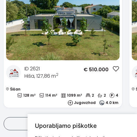
ID 2621
€
510.000
2
Hiša, 127,86 m
Šišan
128 m²
114 m²
1099 m²
2
2
4
Jugovzhod
4.0 km
Poglej vse
Uporabljamo piškotke