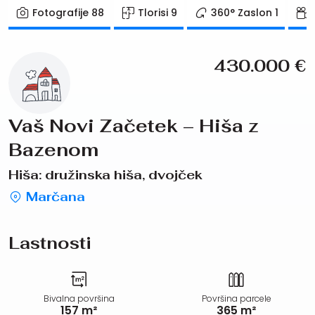
Fotografije
88
Tlorisi
9
360° Zaslon
1
430.000
€
Vaš Novi Začetek – Hiša z
Bazenom
Hiša: družinska hiša, dvojček
Marčana
Lastnosti
Bivalna površina
Površina parcele
157 m²
365 m²