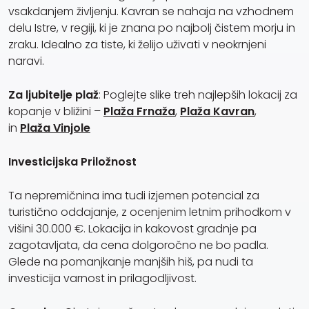
vsakdanjem življenju. Kavran se nahaja na vzhodnem
delu Istre, v regiji, ki je znana po najbolj čistem morju in
zraku. Idealno za tiste, ki želijo uživati v neokrnjeni
naravi.
Za ljubitelje plaž
: Poglejte slike treh najlepših lokacij za
kopanje v bližini –
Plaža Frnaža
,
Plaža Kavran
,
in
Plaža Vinjole
Investicijska Priložnost
Ta nepremičnina ima tudi izjemen potencial za
turistično oddajanje, z ocenjenim letnim prihodkom v
višini 30.000 €. Lokacija in kakovost gradnje pa
zagotavljata, da cena dolgoročno ne bo padla.
Glede na pomanjkanje manjših hiš, pa nudi ta
investicija varnost in prilagodljivost.