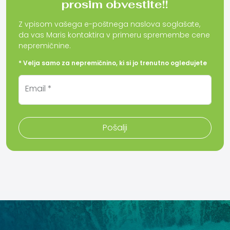
prosim obvestite!!
Z vpisom vašega e-poštnega naslova soglašate,
da vas Maris kontaktira v primeru spremembe cene
nepremičnine.
* Velja samo za nepremičnino, ki si jo trenutno ogledujete
Email *
Pošalji