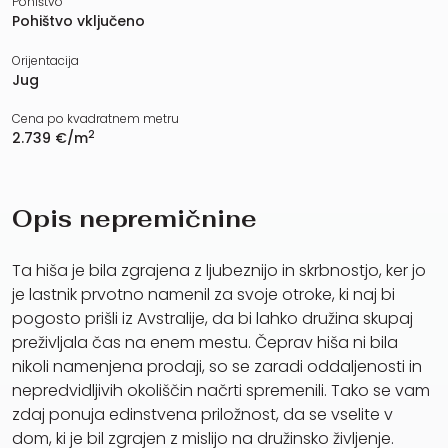
Pohištvo
Pohištvo vključeno
Orijentacija
Jug
Cena po kvadratnem metru
2
2.739 €/m
Opis nepremičnine
Ta hiša je bila zgrajena z ljubeznijo in skrbnostjo, ker jo
je lastnik prvotno namenil za svoje otroke, ki naj bi
pogosto prišli iz Avstralije, da bi lahko družina skupaj
preživljala čas na enem mestu. Čeprav hiša ni bila
nikoli namenjena prodaji, so se zaradi oddaljenosti in
nepredvidljivih okoliščin načrti spremenili. Tako se vam
zdaj ponuja edinstvena priložnost, da se vselite v
dom, ki je bil zgrajen z mislijo na družinsko življenje.