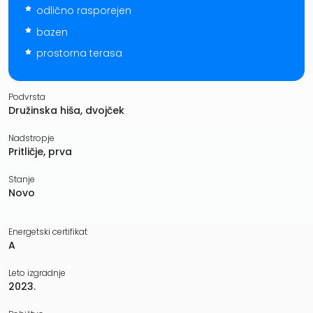
odlično rasporejen
bazen
prostorna terasa
Podvrsta
Družinska hiša, dvojček
Nadstropje
Pritličje, prva
Stanje
Novo
Energetski certifikat
A
Leto izgradnje
2023.