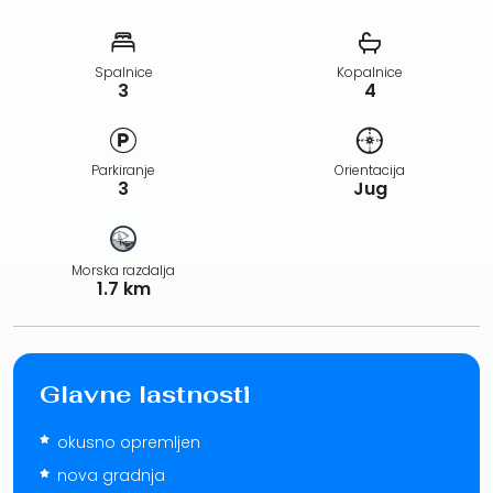
Spalnice
Kopalnice
3
4
Parkiranje
Orientacija
3
Jug
Morska razdalja
1.7 km
Glavne lastnosti
okusno opremljen
nova gradnja