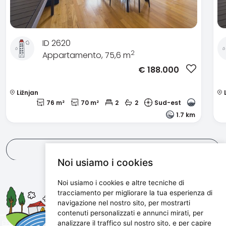
ID 2620
2
Appartamento, 75,6 m
€
188.000
Ližnjan
L
76 m²
70 m²
2
2
Sud-est
1.7 km
Vedi tutti
Noi usiamo i cookies
Noi usiamo i cookies e altre tecniche di
Maris d.o.o.
tracciamento per migliorare la tua esperienza di
navigazione nel nostro sito, per mostrarti
Marijanijeva 11, 52100 Pula, Croatia
contenuti personalizzati e annunci mirati, per
info@maris.hr
analizzare il traffico sul nostro sito, e per capire