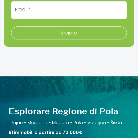
Email *
Inviare
Esplorare Regione di Pola
Ližnjan -
Marčana -
Medulin -
Pula -
Vodnjan -
Šišan
61 immobili a partire da 70.000€