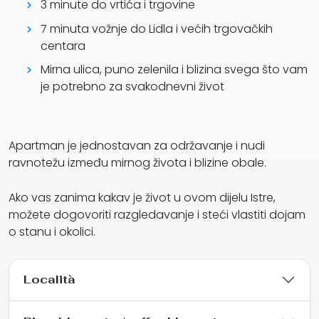
3 minute do vrtića i trgovine
7 minuta vožnje do Lidla i većih trgovačkih
centara
Mirna ulica, puno zelenila i blizina svega što vam
je potrebno za svakodnevni život
Apartman je jednostavan za održavanje i nudi
ravnotežu između mirnog života i blizine obale.
Ako vas zanima kakav je život u ovom dijelu Istre,
možete dogovoriti razgledavanje i steći vlastiti dojam
o stanu i okolici.
Località