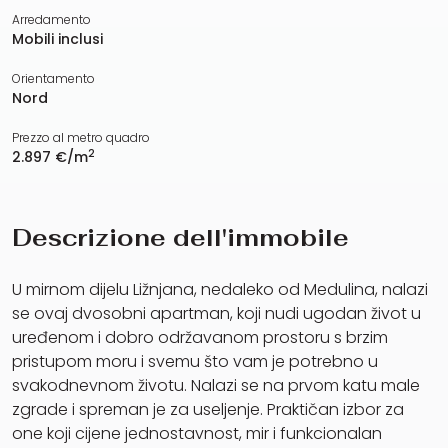
Arredamento
Mobili inclusi
Orientamento
Nord
Prezzo al metro quadro
2
2.897 €/m
Descrizione dell'immobile
U mirnom dijelu Ližnjana, nedaleko od Medulina, nalazi
se ovaj dvosobni apartman, koji nudi ugodan život u
uređenom i dobro održavanom prostoru s brzim
pristupom moru i svemu što vam je potrebno u
svakodnevnom životu. Nalazi se na prvom katu male
zgrade i spreman je za useljenje. Praktičan izbor za
one koji cijene jednostavnost, mir i funkcionalan