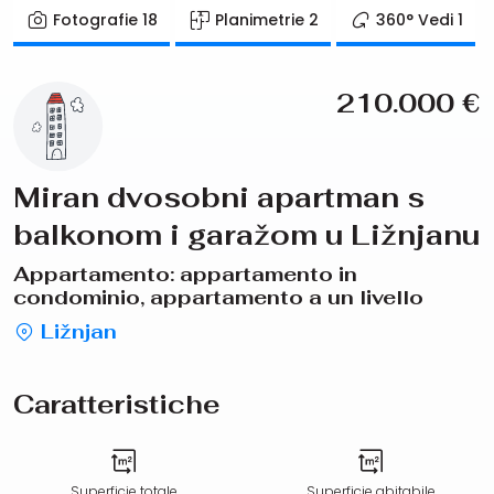
Fotografie
18
Planimetrie
2
360° Vedi
1
210.000
€
Miran dvosobni apartman s
balkonom i garažom u Ližnjanu
Appartamento: appartamento in
condominio, appartamento a un livello
Ližnjan
Caratteristiche
Superficie totale
Superficie abitabile