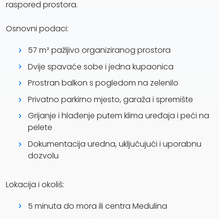
raspored prostora.
Osnovni podaci:
57 m² pažljivo organiziranog prostora
Dvije spavaće sobe i jedna kupaonica
Prostran balkon s pogledom na zelenilo
Privatno parkirno mjesto, garaža i spremište
Grijanje i hlađenje putem klima uređaja i peći na
pelete
Dokumentacija uredna, uključujući i uporabnu
dozvolu
Lokacija i okoliš:
5 minuta do mora ili centra Medulina