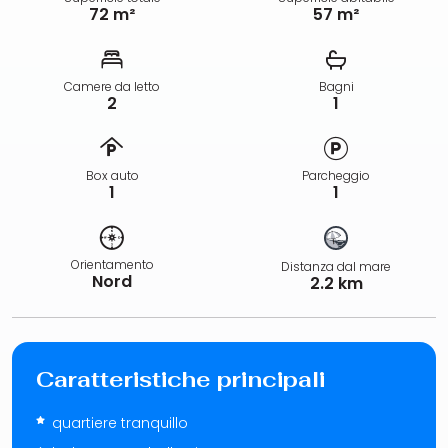
72 m²
57 m²
Camere da letto
Bagni
2
1
Box auto
Parcheggio
1
1
Orientamento
Distanza dal mare
Nord
2.2 km
Caratteristiche principali
quartiere tranquillo