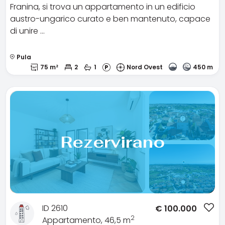
Franina, si trova un appartamento in un edificio
austro-ungarico curato e ben mantenuto, capace
di unire …
Pula
75 m²
2
1
Nord Ovest
450 m
Rezervirano
ID 2610
€
100.000
2
Appartamento, 46,5 m