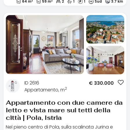
64 m²
59 m²
2
1
1
Sud
3.7 km
ID 2616
€
330.000
2
Appartamento, m
Appartamento con due camere da
letto e vista mare sui tetti della
città | Pola, Istria
Nel pieno centro di Pola, sulla scalinata Jurina e