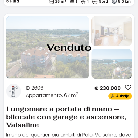
Pula
26 m²
1
1
Nord
5.0 km
Venduto
ID 2606
€
230.000
2
Appartamento, 67 m
Aukcija
Lungomare a portata di mano —
bilocale con garage e ascensore,
Valsaline
In uno dei quartieri più ambiti di Pola, Valsaline, dove