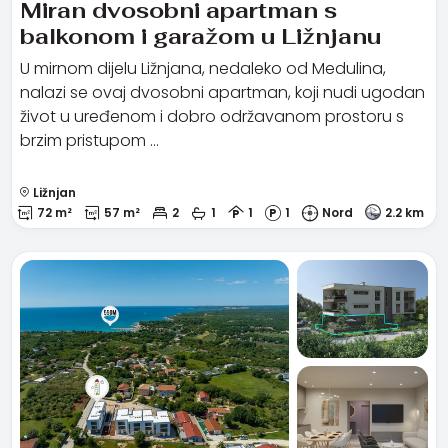
Miran dvosobni apartman s
balkonom i garažom u Ližnjanu
U mirnom dijelu Ližnjana, nedaleko od Medulina,
nalazi se ovaj dvosobni apartman, koji nudi ugodan
život u uređenom i dobro održavanom prostoru s
brzim pristupom …
Ližnjan
72 m²
57 m²
2
1
1
1
Nord
2.2 km