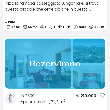
inizia la famosa passeggiata Lungomare, si trova
questo bilocale che offre ciò che in questa …
Pula
67 m²
55 m²
1
1
1
Nord
400 m
Rezervirano
ID 2599
€
210.000
2
Appartamento, 72,5 m