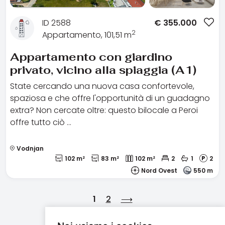
ID 2588
€
355.000
2
Appartamento, 101,51 m
Appartamento con giardino
privato, vicino alla spiaggia (A1)
State cercando una nuova casa confortevole,
spaziosa e che offre l'opportunità di un guadagno
extra? Non cercate oltre: questo bilocale a Peroi
offre tutto ciò …
Vodnjan
102 m²
83 m²
102 m²
2
1
2
Nord Ovest
550 m
1
2
⟶