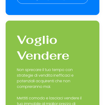
Voglio
Vendere
Non sprecare il tuo tempo con
strategie di vendita inefficaci e
potenziali acquirenti che non
compreranno mai.
Mettiti comodo e lasciaci vendere il
tuo immobile al miglior prezzo di