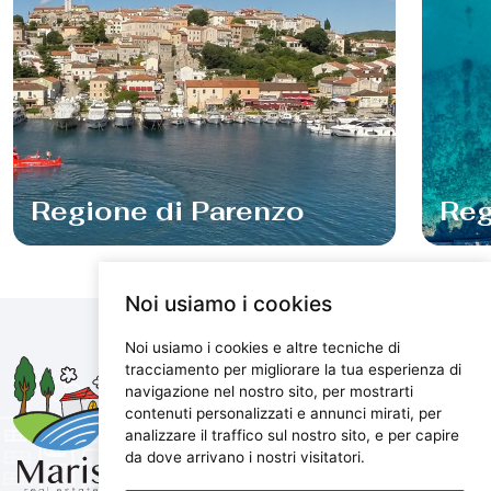
Regione di Parenzo
Reg
Noi usiamo i cookies
Noi usiamo i cookies e altre tecniche di
Maris d.o.o.
tracciamento per migliorare la tua esperienza di
navigazione nel nostro sito, per mostrarti
Marijanijeva 11, 52100 Pula, Croatia
contenuti personalizzati e annunci mirati, per
info@maris.hr
analizzare il traffico sul nostro sito, e per capire
+385 52 501 333
da dove arrivano i nostri visitatori.
+385 98 190 0688