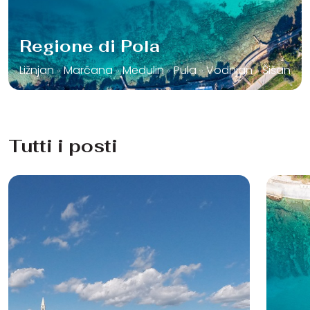
Regione di Pola
Ližnjan
Marčana
Medulin
Pula
Vodnjan
Šišan
Tutti i posti