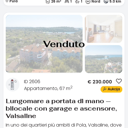
Pula
26 m²
1
1
Nord
5.0 km
Venduto
ID 2606
€
230.000
2
Appartamento, 67 m
Aukcija
Lungomare a portata di mano —
bilocale con garage e ascensore,
Valsaline
In uno dei quartieri più ambiti di Pola, Valsaline, dove