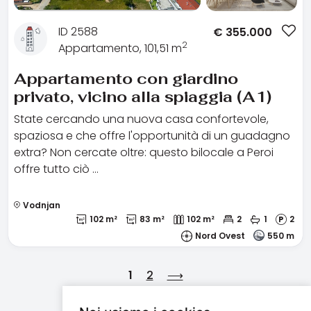
ID 2588
€
355.000
2
Appartamento, 101,51 m
Appartamento con giardino
privato, vicino alla spiaggia (A1)
State cercando una nuova casa confortevole,
spaziosa e che offre l'opportunità di un guadagno
extra? Non cercate oltre: questo bilocale a Peroi
offre tutto ciò …
Vodnjan
102 m²
83 m²
102 m²
2
1
2
Nord Ovest
550 m
1
2
⟶