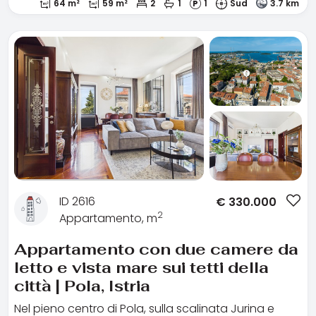
64 m²
59 m²
2
1
1
Sud
3.7 km
ID 2616
€
330.000
2
Appartamento, m
Appartamento con due camere da
letto e vista mare sui tetti della
città | Pola, Istria
Nel pieno centro di Pola, sulla scalinata Jurina e