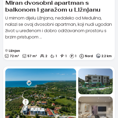
Miran dvosobni apartman s
balkonom i garažom u Ližnjanu
U mirnom dijelu Ližnjana, nedaleko od Medulina,
nalazi se ovaj dvosobni apartman, koji nudi ugodan
život u uređenom i dobro održavanom prostoru s
brzim pristupom …
Ližnjan
72 m²
57 m²
2
1
1
1
Nord
2.2 km