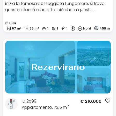
inizia la famosa passeggiata Lungomare, si trova
questo bilocale che offre ciò che in questa …
Pula
67 m²
55 m²
1
1
1
Nord
400 m
Rezervirano
ID 2599
€
210.000
2
Appartamento, 72,5 m