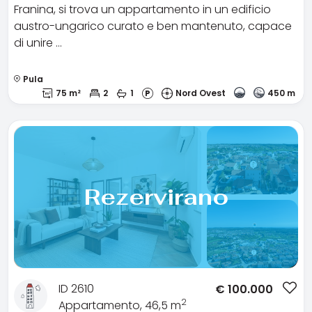
Franina, si trova un appartamento in un edificio
austro-ungarico curato e ben mantenuto, capace
di unire …
Pula
75 m²
2
1
Nord Ovest
450 m
Rezervirano
ID 2610
€
100.000
2
Appartamento, 46,5 m