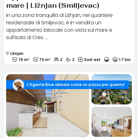
mare | Ližnjan (Smiljevac)
In una zona tranquilla di Ližnjan, nel quartiere
residenziale di Smiljevac, è in vendita un
appartamento bilocale con vista sul mare e
sull’isola di Cres. …
Ližnjan
76 m²
70 m²
2
2
Sud-est
1.7 km
L'Agente Blue abbaia come un pazzo per questo!