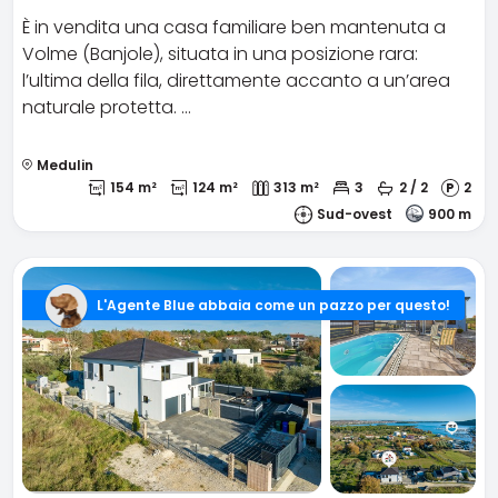
È in vendita una casa familiare ben mantenuta a
Volme (Banjole), situata in una posizione rara:
l’ultima della fila, direttamente accanto a un’area
naturale protetta. …
Medulin
154 m²
124 m²
313 m²
3
2 / 2
2
Sud-ovest
900 m
L'Agente Blue abbaia come un pazzo per questo!