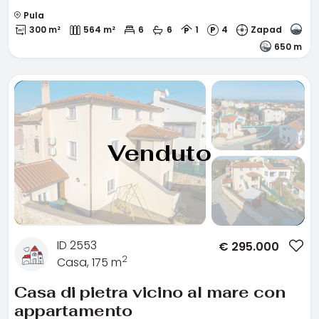
Pula
300 m²
564 m²
6
6
1
4
Zapad
650 m
Venduto
ID 2553
€
295.000
2
Casa, 175 m
Casa di pietra vicino al mare con
appartamento