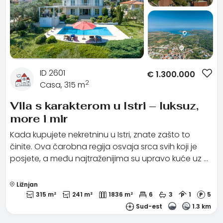
ID 2601
€
1.300.000
2
Casa, 315 m
Vila s karakterom u Istri – luksuz,
more i mir
Kada kupujete nekretninu u Istri, znate zašto to
činite. Ova čarobna regija osvaja srca svih koji je
posjete, a među najtraženijima su upravo kuće uz …
Ližnjan
315 m²
241 m²
1836 m²
6
3
1
5
Sud-est
1.3 km