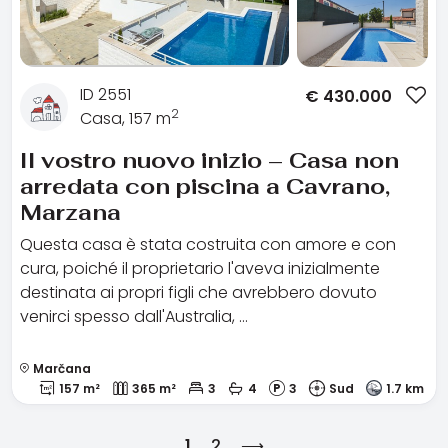
ID 2551
€
430.000
2
Casa, 157 m
Il vostro nuovo inizio – Casa non
arredata con piscina a Cavrano,
Marzana
Questa casa è stata costruita con amore e con
cura, poiché il proprietario l'aveva inizialmente
destinata ai propri figli che avrebbero dovuto
venirci spesso dall'Australia, …
Marčana
157 m²
365 m²
3
4
3
Sud
1.7 km
1
2
⟶