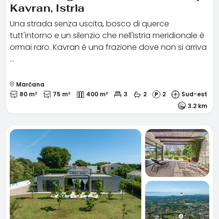
Kavran, Istria
Una strada senza uscita, bosco di querce
tutt'intorno e un silenzio che nell'Istria meridionale è
ormai raro. Kavran è una frazione dove non si arriva
…
Marčana
80 m²
75 m²
400 m²
3
2
2
Sud-est
3.2 km