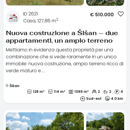
ID 2621
€
510.000
2
Casa, 127,86 m
Nuova costruzione a Šišan — due
appartamenti, un ampio terreno
Mettiamo in evidenza questa proprietà per una
combinazione che si vede raramente in un unico
immobile: nuova costruzione, ampio terreno ricco di
verde maturo e …
Šišan
128 m²
114 m²
1099 m²
2
2
4
Sud-est
4.0 km