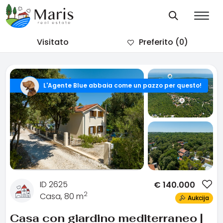
Visitato
Preferito
(0)
L'Agente Blue abbaia come un pazzo per questo!
ID 2625
€
140.000
2
Casa, 80 m
Aukcija
Casa con giardino mediterraneo |