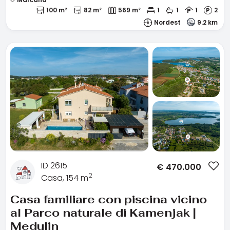
100 m²
82 m²
569 m²
1
1
1
2
Nordest
9.2 km
ID 2615
€
470.000
2
Casa, 154 m
Casa familiare con piscina vicino
al Parco naturale di Kamenjak |
Medulin