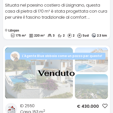
Situata nel paesino costiero di Lisignano, questa
casa di pietra di 170 m² è stata progettata con cura
per unire il fascino tradizionale al comfort …
Ližnjan
175 m²
220 m²
3
2
2
Sud
2.3 km
L'Agente Blue abbaia come un pazzo per questo!
Venduto
ID 2550
€
430.000
2
Casa, 153 m