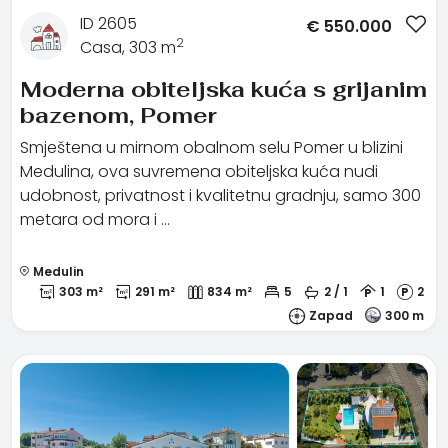
ID 2605
€
550.000
2
Casa, 303 m
Moderna obiteljska kuća s grijanim
bazenom, Pomer
Smještena u mirnom obalnom selu Pomer u blizini
Medulina, ova suvremena obiteljska kuća nudi
udobnost, privatnost i kvalitetnu gradnju, samo 300
metara od mora i …
Medulin
303 m²
291 m²
834 m²
5
2 / 1
1
2
Zapad
300 m