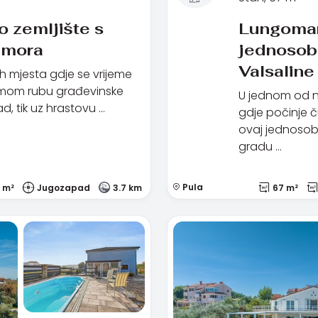
o zemljište s
Lungomare
 mora
jednosoba
Valsaline
ih mjesta gdje se vrijeme
samom rubu građevinske
U jednom od na
d, tik uz hrastovu …
gdje počinje 
ovaj jednosob
gradu …
Pula
 m²
Jugozapad
3.7 km
67 m²