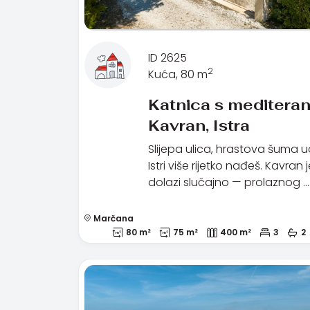
ID 2625
2
Kuća, 80 m
Katnica s mediteran
Kavran, Istra
Slijepa ulica, hrastova šuma uok
Istri više rijetko nađeš. Kavran 
dolazi slučajno — prolaznog …
Marčana
80 m²
75 m²
400 m²
3
2