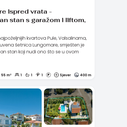
 ispred vrata -
n stan s garažom i liftom,
jpoželjnijih kvartova Pule, Valsalinama,
čuvena šetnica Lungomare, smješten je
an stan koji nudi ono što se u ovom
55 m²
1
1
1
Sjever
400 m