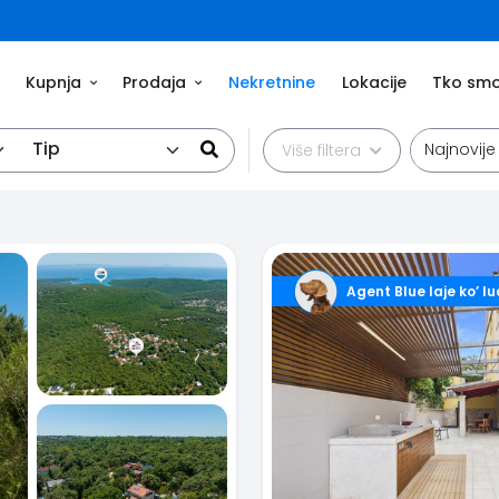
Kupnja
Prodaja
Nekretnine
Lokacije
Tko sm
Tip
Najnovije
Više filtera
Agent Blue laje ko’ lu