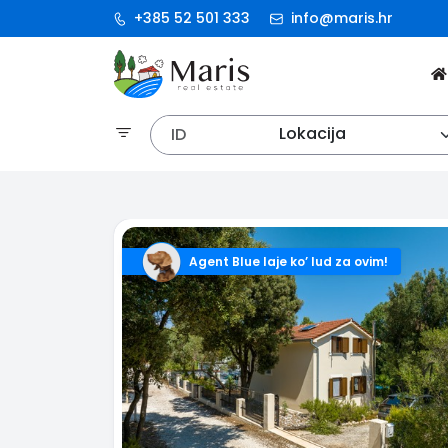
+385 52 501 333
info@maris.hr
Lokacija
Agent Blue laje ko’ lud za ovim!