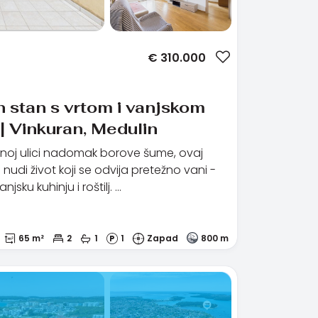
€
310.000
 stan s vrtom i vanjskom
| Vinkuran, Medulin
rnoj ulici nadomak borove šume, ovaj
nudi život koji se odvija pretežno vani -
vanjsku kuhinju i roštilj. …
65 m²
2
1
1
Zapad
800 m