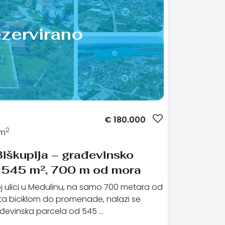
zervirano
€
180.000
2
 m
iškupija – građevinsko
e 545 m², 700 m od mora
poj ulici u Medulinu, na samo 700 metara od
uta biciklom do promenade, nalazi se
đevinska parcela od 545 …