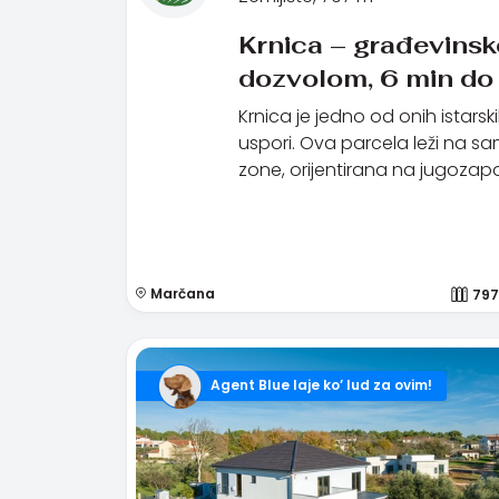
Krnica – građevinsk
dozvolom, 6 min do
Krnica je jedno od onih istarsk
uspori. Ova parcela leži na 
zone, orijentirana na jugozapa
Marčana
797
Agent Blue laje ko’ lud za ovim!