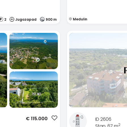
Medulin
2
Jugozapad
900 m
€
115.000
ID 2606
2
Stan, 67 m