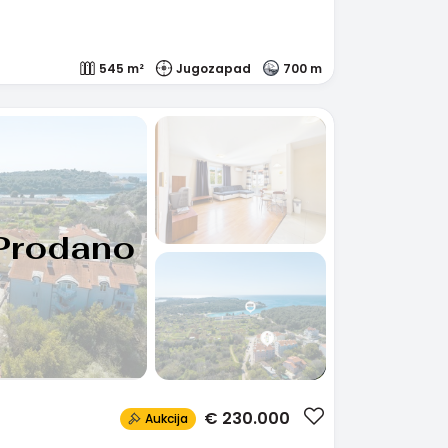
545 m²
Jugozapad
700 m
Prodano
€
230.000
Aukcija