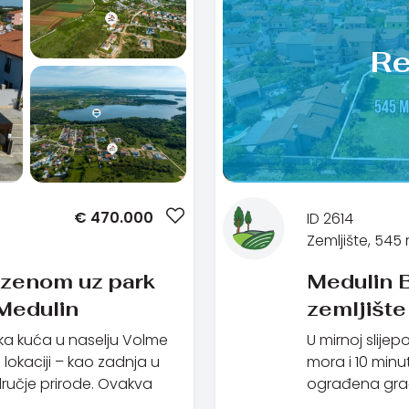
Re
€
470.000
ID 2614
Zemljište, 545
azenom uz park
Medulin B
 Medulin
zemljišt
ka kuća u naselju Volme
U mirnoj slije
j lokaciji – kao zadnja u
mora i 10 min
ručje prirode. Ovakva
ograđena gra