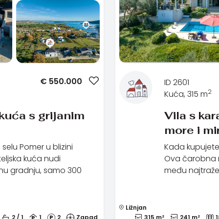
€
550.000
ID 2601
2
Kuća, 315 m
kuća s grijanim
Vila s kar
more i mi
elu Pomer u blizini
Kada kupujete n
eljska kuća nudi
Ova čarobna re
etnu gradnju, samo 300
među najtraže
Ližnjan
2 / 1
1
2
Zapad
315 m²
241 m²
1