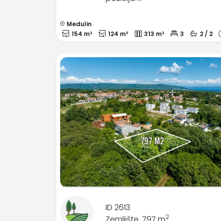
Medulin
154 m²
124 m²
313 m²
3
2 / 2
ID 2613
2
Zemljište, 797 m