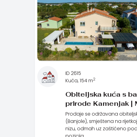
ID 2615
2
Kuća, 154 m
Obiteljska kuća s b
prirode Kamenjak |
Prodaje se održavana obiteljs
(Banjole), smještena na rijetko
nizu, odmah uz zaštićeno pod
pozicija …