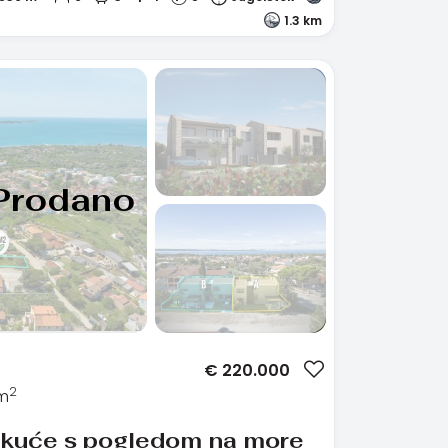
1.3 km
Prodano
€
220.000
2
 m
2 kuće s pogledom na more