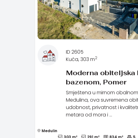
ID 2605
2
Kuća, 303 m
Moderna obiteljska 
bazenom, Pomer
Smještena u mirnom obalnom s
Medulina, ova suvremena obit
udobnost, privatnost i kvalit
metara od mora i …
Medulin
303 m²
291 m²
834 m²
5