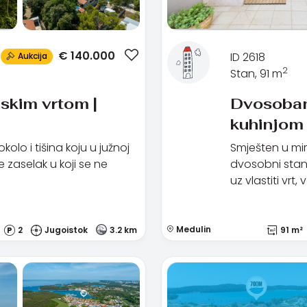
€
140.000
ID 2618
Aukcija
2
Stan, 91 m
skim vrtom |
Dvosoban
kuhinjom 
olo i tišina koju u južnoj
Smješten u mi
je zaselak u koji se ne
dvosobni stan 
uz vlastiti vrt, 
Medulin
2
Jugoistok
3.2 km
91 m²