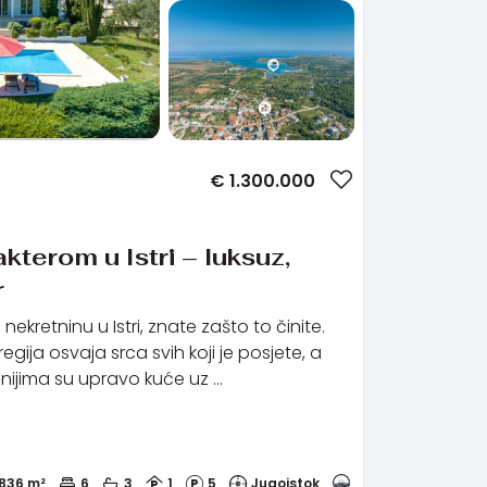
€
1.300.000
akterom u Istri – luksuz,
r
ekretninu u Istri, znate zašto to činite.
gija osvaja srca svih koji je posjete, a
nijima su upravo kuće uz …
836 m²
6
3
1
5
Jugoistok