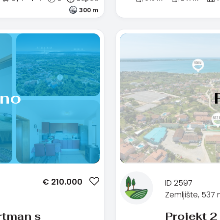
300 m
ano
€
210.000
ID 2597
Zemljište, 537
rtman s
Projekt 