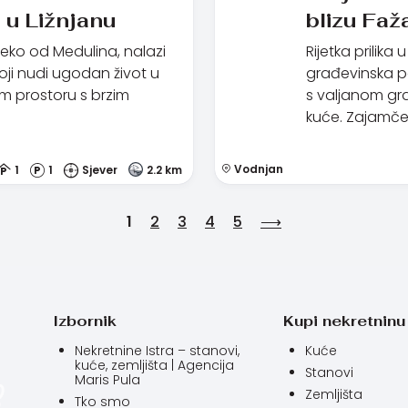
 u Ližnjanu
blizu Faž
leko od Medulina, nalazi
Rijetka prilika
ji nudi ugodan život u
građevinska p
 prostoru s brzim
s valjanom gr
kuće. Zajamče
Vodnjan
1
1
Sjever
2.2 km
1
2
3
4
5
⟶
Izbornik
Kupi nekretninu
Nekretnine Istra – stanovi,
Kuće
kuće, zemljišta | Agencija
Stanovi
Maris Pula
Zemljišta
Tko smo