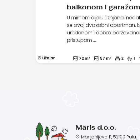
balkonom i garažom
U mirnom dijelu Ližnjana, neda
se ovaj dvosobni apartman, ko
uređenom i dobro održavanom
pristupom …
Ližnjan
72 m²
57 m²
2
1
Maris d.o.o.
Marijanijeva 11, 52100 Pula,