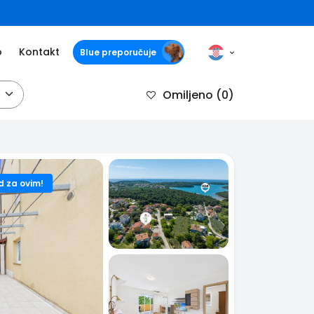
o
Kontakt
Blue preporučuje
Omiljeno
(0)
d za ovim!