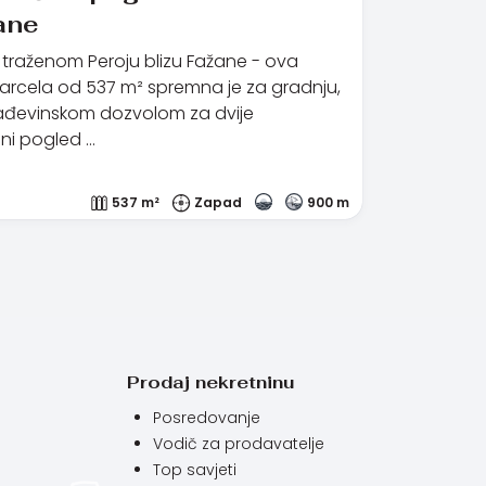
ane
 u traženom Peroju blizu Fažane - ova
arcela od 537 m² spremna je za gradnju,
ađevinskom dozvolom za dvije
ni pogled …
537 m²
Zapad
900 m
Prodaj nekretninu
Posredovanje
Vodič za prodavatelje
Top savjeti