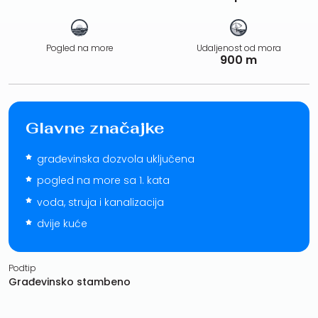
Pogled na more
Udaljenost od mora
900 m
Glavne značajke
građevinska dozvola uključena
pogled na more sa 1. kata
voda, struja i kanalizacija
dvije kuće
Podtip
Građevinsko stambeno