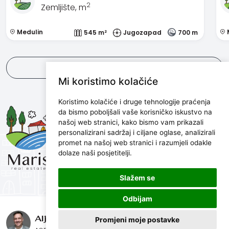
2
Zemljište, m
Medulin
545 m²
Jugozapad
700 m
Pogledaj sve
Mi koristimo kolačiće
Koristimo kolačiće i druge tehnologije praćenja
Maris d.o.o.
da bismo poboljšali vaše korisničko iskustvo na
našoj web stranici, kako bismo vam prikazali
Marijanijeva 11, 52100 Pula, Croatia
personalizirani sadržaj i ciljane oglase, analizirali
info@maris.hr
promet na našoj web stranici i razumjeli odakle
+385 52 501 333
dolaze naši posjetitelji.
+385 98 190 0688
Slažem se
Odbijam
© Maris nekretnine, 2026. Sva prava pridržana.
Aljoša Vučetić
Promjeni moje postavke