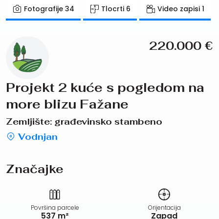
Fotografije
34
Tlocrti
6
Video zapisi
1
220.000
€
Projekt 2 kuće s pogledom na
more blizu Fažane
Zemljište: građevinsko stambeno
Vodnjan
Značajke
Površina parcele
Orijentacija
537 m²
Zapad