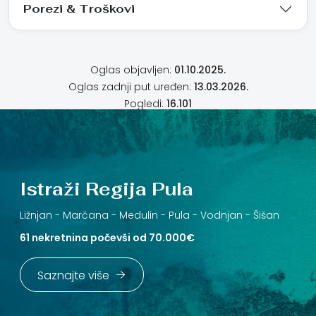
Porezi & Troškovi
Oglas objavljen:
01.10.2025.
Oglas zadnji put uređen:
13.03.2026.
Pogledi:
16.101
Istraži Regija Pula
Ližnjan -
Marčana -
Medulin -
Pula -
Vodnjan -
Šišan
61 nekretnina počevši od 70.000€
Saznajte više