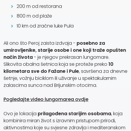
200 m od restorana
800 m od plaže
10 km od zračne luke Pula
Ali ono što Peroj zaista izdvaja -
posebno za
umirovljenike, starije osobe i one koji traže opušten
način života
- je njegov prekrasan lungomare.
Slikovita obalna šetnica koja se proteže preko
10
kilometara sve do Fažane i Pule
, savršena za dnevne
šetnje, vožnju biciklom ili uživanje u spektakularnim
zalascima sunca nad Brijunskim otocima.
Pogledajte video lungomarea ovdje
Ovo je lokacija
prilagođena starijim osobama
, koja
kombinira miran život s izravnim pristupom prirodi,
aktivnostima koje su svjesne zdravlja i mediteranskom