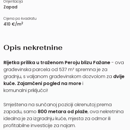
Orijentacija
Zapad
Cijena po kvadratu
2
410 €/m
Opis nekretnine
Rijetka prilika u traženom Peroju blizu Fažane
- ova
građevinska parcela od 537 m² spremna je za
gradnju, s valjanom građevinskom dozvolom za
dvije
kuće.
Zajamčeni pogled na more
i
komunalni priključci!
Smještena na sunčanoj poziciji okrenutoj prema
zapadu, samo
800 metara od plaže
, ova nekretnina
idealna je za izgradnju kuće, mjesta za odmor ili
profitabilne investicije za najam.