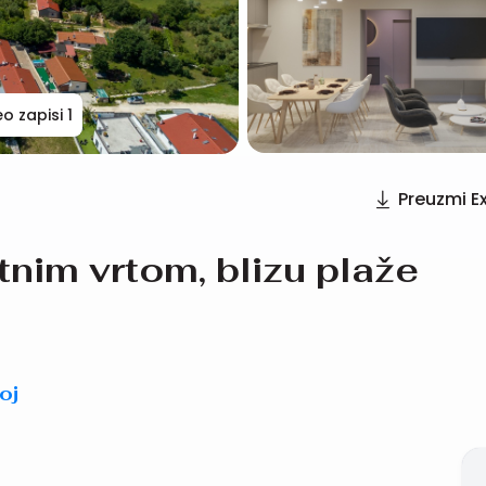
eo zapisi
1
Preuzmi E
tnim vrtom, blizu plaže
oj