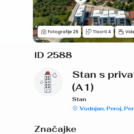
Fotografije
26
Tlocrti
4
Vid
ID 2588
Stan s priva
(A1)
Stan
Vodnjan, Peroj, Per
Značajke