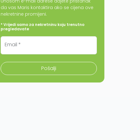
Unosom e-mail adrese dajete pristanak
da vas Maris kontaktira ako se cijena ove
nekretnine promijeni.
* Vrijedi samo za nekretninu koju trenutno
pregledavate
Email *
Pošalji