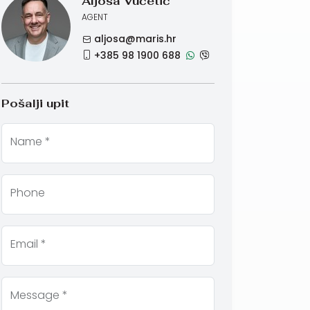
Aljoša Vučetić
AGENT
aljosa@maris.hr
+385 98 1900 688
Pošalji upit
Name *
Phone
Email *
Message *