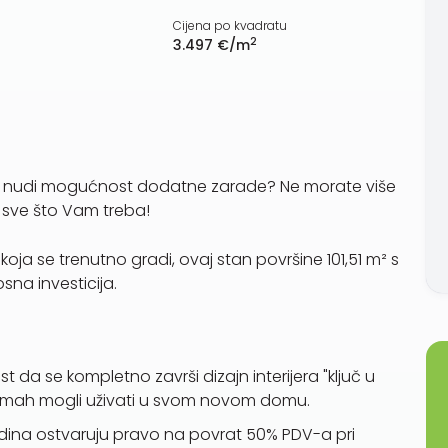
Cijena po kvadratu
2
3.497 €/m
an i nudi mogućnost dodatne zarade? Ne morate više
a sve što Vam treba!
koja se trenutno gradi, ovaj stan površine 101,51 m² s
osna investicija.
t da se kompletno završi dizajn interijera "ključ u
odmah mogli uživati u svom novom domu.
odina ostvaruju pravo na povrat 50% PDV-a pri