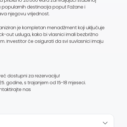
 približno 26.000 eura zahvaljujući stabilnoj
na popularnih destinacija poput Fažane i
va njegovu vrijednost.
rganiziran je kompletan menadžment koji uključuje
k-out usluga, kako bi vlasnici imali bezbrižno
m. Investitor će osigurati da svi suvlasnici imaju
već dostupni za rezervaciju!
5. godine, s trajanjem od 15-18 mjeseci.
ontaktirajte nas