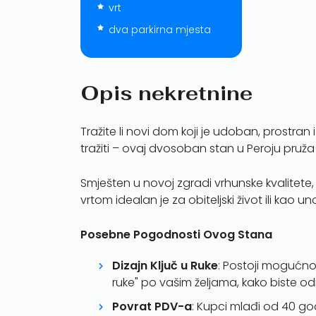
vrt
dva parkirna mjesta
Opis nekretnine
Tražite li novi dom koji je udoban, prostr
tražiti – ovaj dvosoban stan u Peroju pruž
Smješten u novoj zgradi vrhunske kvalitete, 
vrtom idealan je za obiteljski život ili kao un
Posebne Pogodnosti Ovog Stana
Dizajn Ključ u Ruke
: Postoji mogućnos
ruke" po vašim željama, kako biste 
Povrat PDV-a
: Kupci mlađi od 40 g