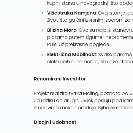
kupnji stana u novogradnji, što doda
Višestruka Namjena
: Ovaj stan je 
život, što ga čini izvrsnim izborom za 
Blizina Mora
: Ovo su najbliži stanov
plažama putem sigurne i neprometne c
Pule, uz prekrasne poglede.
Električna Mobilnost
: Svako parkirn
električnih automobila, što ove sta
Renomirani Investitor
Projekt realizira tvrtka Maling, poznata po 50
Za razliku od drugih, uvijek posluju pod is
stanovima i nakon prodaje. Njihove refere
Dizajn i Udobnost