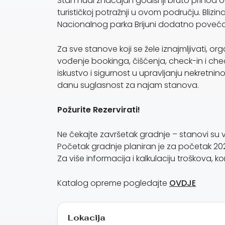
Stan nudi značajan godišnji bruto prihod od
turističkoj potražnji u ovom području. Blizi
Nacionalnog parka Brijuni dodatno poveća
Za sve stanove koji se žele iznajmljivati, o
vođenje bookinga, čišćenja, check-in i chec
iskustvo i sigurnost u upravljanju nekretnino
danu suglasnost za najam stanova.
Požurite Rezervirati!
Ne čekajte završetak gradnje – stanovi su 
Početak gradnje planiran je za početak 202
Za više informacija i kalkulaciju troškova, k
Katalog opreme pogledajte
OVDJE
Lokacija