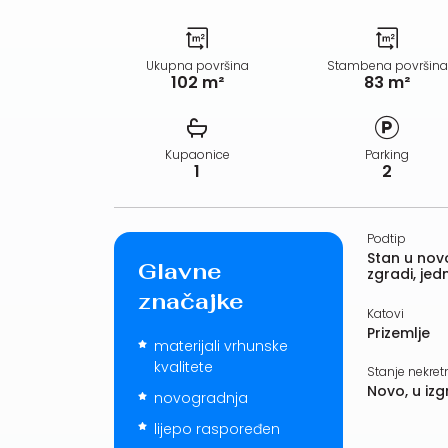
Ukupna površina
Stambena površina
102 m²
83 m²
Kupaonice
Parking
1
2
Podtip
Stan u nov
Glavne
zgradi, jed
značajke
Katovi
Prizemlje
materijali vrhunske
kvalitete
Stanje nekret
Novo, u izg
novogradnja
lijepo raspoređen