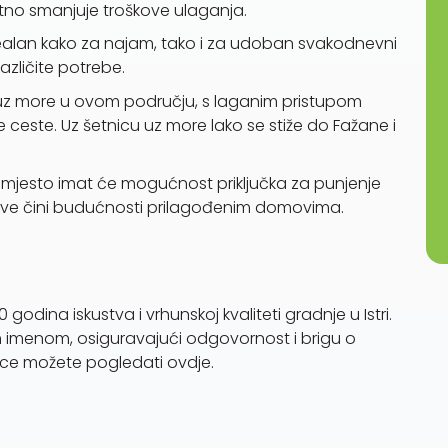
tno smanjuje troškove ulaganja.
idealan kako za najam, tako i za udoban svakodnevni
različite potrebe.
i uz more u ovom području, s laganim pristupom
este. Uz šetnicu uz more lako se stiže do Fažane i
o mjesto imat će mogućnost priključka za punjenje
nove čini budućnosti prilagođenim domovima.
 godina iskustva i vrhunskoj kvaliteti gradnje u Istri.
tim imenom, osiguravajući odgovornost i brigu o
nce možete pogledati ovdje.