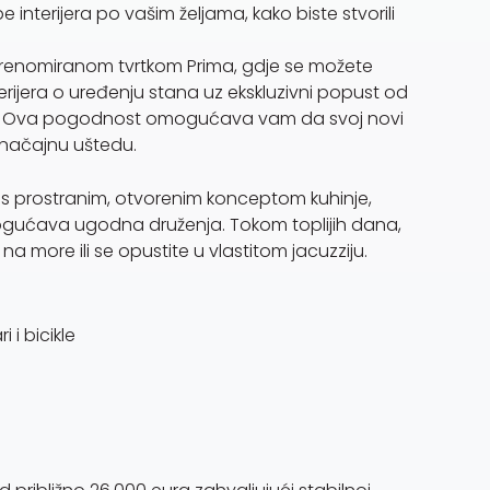
nterijera po vašim željama, kako biste stvorili
s renomiranom tvrtkom Prima, gdje se možete
erijera o uređenju stana uz ekskluzivni popust od
! Ova pogodnost omogućava vam da svoj novi
značajnu uštedu.
 s prostranim, otvorenim konceptom kuhinje,
gućava ugodna druženja. Tokom toplijih dana,
a more ili se opustite u vlastitom jacuzziju.
 i bicikle