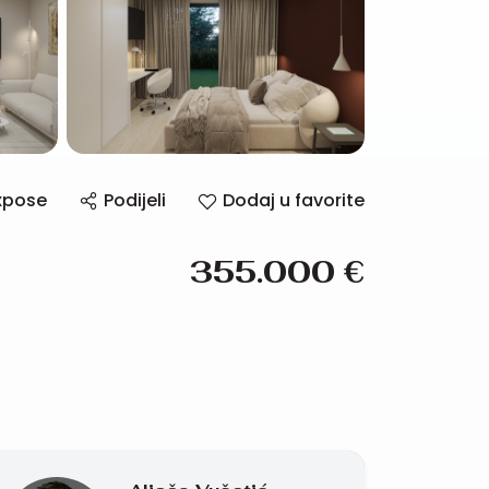
xpose
Podijeli
Dodaj u favorite
355.000
€