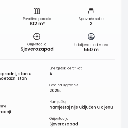
Površina parcele
Spavaće sobe
102 m²
2
Orijentacija
Udaljenost od mora
Sjeverozapad
550 m
Energetski certifikat
ogradnji, stan u
A
noetažni stan
Godina izgradnje
2025.
Namještaj
nine
Namještaj nije uključen u cijenu
radnji
Orijentacija
Sjeverozapad