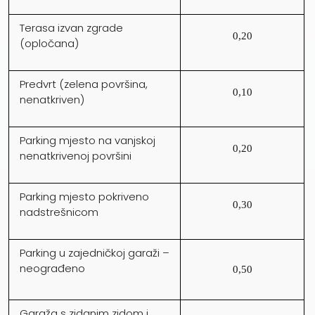
Terasa izvan zgrade
0,20
(opločana)
Predvrt (zelena površina,
0,10
nenatkriven)
Parking mjesto na vanjskoj
0,20
nenatkrivenoj površini
Parking mjesto pokriveno
0,30
nadstrešnicom
Parking u zajedničkoj garaži –
neograđeno
0,50
Garaža s zidanim zidom i