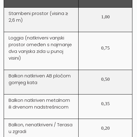
Stambeni prostor (visina ≥
1,00
2,6 m)
Loggia (natkriveni vanjski
prostor omeđen s najmanje
0,75
dva vanjska zida u punoj
visini)
Balkon natkriven AB pločom
0,50
gornjeg kata
Balkon natkriven metalnom
0,35
ili drvenom nadstrešnicom
Balkon, nenatkriveni / Terasa
0,20
u zgradi