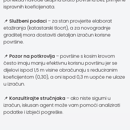
ispravnih koeficijenata.
📌
Službeni podaci
– za stan provjerite elaborat
etažiranja (katastarski tlocrt), a za novogradnje
graditelj mora dostaviti detaljan izračun korisne
površine.
📌
Pozor na potkrovlja
– površine s kosim krovom
često imaju manju efektivnu korisnu površinu jer se
dijelovi ispod 1,5 m visine obračunaju s reduciranim
koeficijentom (0,30), a oni ispod 0,3 m uopće ne ulaze
u izračun.
📌
Konzultirajte stručnjaka
– ako niste sigurni u
izračun, iskusan agent može vam pomoći analizirati
podatke i izbjeći pogreške.