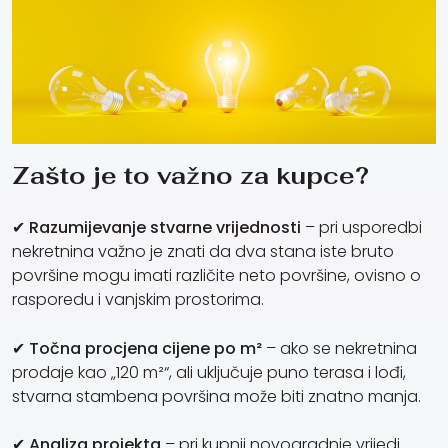
Zašto je to važno za kupce?
✔
Razumijevanje stvarne vrijednosti
– pri usporedbi
nekretnina važno je znati da dva stana iste bruto
površine mogu imati različite neto površine, ovisno o
rasporedu i vanjskim prostorima.
✔
Točna procjena cijene po m²
– ako se nekretnina
prodaje kao „120 m²“, ali uključuje puno terasa i lođi,
stvarna stambena površina može biti znatno manja.
✔
Analiza projekta
– pri kupnji novogradnje vrijedi