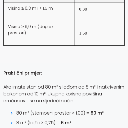
Visina ≥ 0,3 m i < 1,5 m
0,30
Visina ≥ 5,0 m (duplex
prostori)
1,50
Praktični primjer:
Ako imate stan od 80 m² s lođom od 8 m² i natkrivenim
balkonom od 10 m², ukupna korisna površina
izračunava se na sljedeći način:
80 m² (stambeni prostor × 1,00) =
80 m²
8 m² (lođa × 0,75) =
6 m²