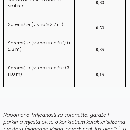
0,60
vratima
Spremište (visina ≥ 2,2 m)
0,50
Spremište (visina između 1,0 i
2,2 m)
0,35
Spremište (visina između 0,3
i 1,0 m)
0,15
Napomena: Vrijednosti za spremišta, garaže i
parkirna mjesta ovise o konkretnim karakteristikama
prostora (slobodna visina, ograđenost, instalacije). U