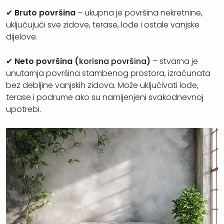
✔
Bruto površina
– ukupna je površina nekretnine,
uključujući sve zidove, terase, lođe i ostale vanjske
dijelove.
✔
Neto površina (
korisna površina
)
– stvarna je
unutarnja površina stambenog prostora, izračunata
bez debljine vanjskih zidova. Može uključivati lođe,
terase i podrume ako su namijenjeni svakodnevnoj
upotrebi.