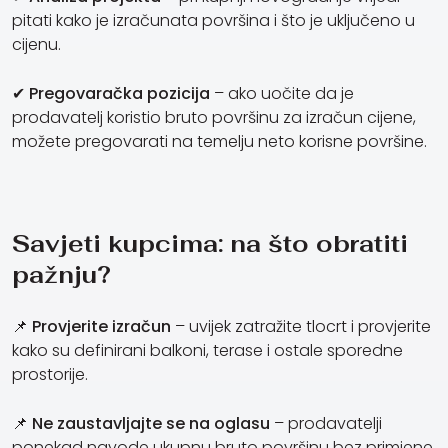
pitati kako je izračunata površina i što je uključeno u
cijenu.
✔
Pregovaračka pozicija
– ako uočite da je
prodavatelj koristio bruto površinu za izračun cijene,
možete pregovarati na temelju neto korisne površine.
Savjeti kupcima: na što obratiti
pažnju?
📌
Provjerite izračun
– uvijek zatražite tlocrt i provjerite
kako su definirani balkoni, terase i ostale sporedne
prostorije.
📌
Ne zaustavljajte se na oglasu
– prodavatelji
ponekad navode ukupnu bruto površinu bez primjene