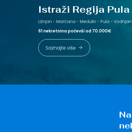
Istraži Regija Pula
Ližnjan -
Marčana -
Medulin -
Pula -
Vodnjan
61 nekretnina počevši od 70.000€
Saznajte više
Na
ne