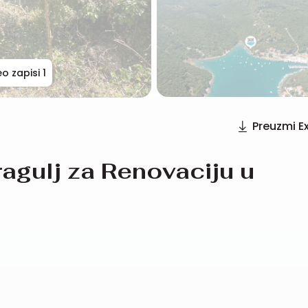
eo zapisi
1
Preuzmi E
ragulj za Renovaciju u