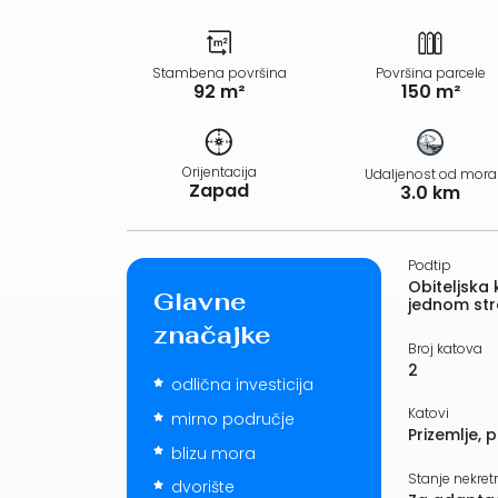
Stambena površina
Površina parcele
92 m²
150 m²
Orijentacija
Udaljenost od mora
Zapad
3.0 km
Podtip
Obiteljska
Glavne
jednom st
značajke
Broj katova
2
odlična investicija
Katovi
mirno područje
Prizemlje, p
blizu mora
Stanje nekret
dvorište