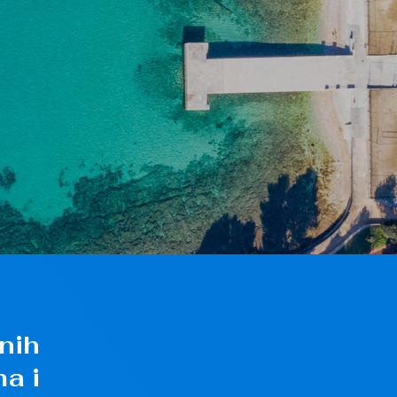
nih
a i