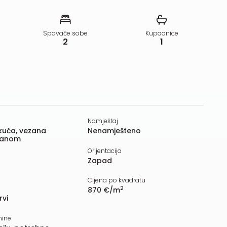
Spavaće sobe
Kupaonice
2
1
Namještaj
 kuća, vezana
Nenamješteno
ranom
Orijentacija
Zapad
Cijena po kvadratu
2
870 €/m
rvi
nine