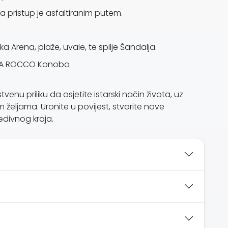
, a pristup je asfaltiranim putem.
ka Arena, plaže, uvale, te spilje Šandalja.
an DA ROCCO Konoba
nu priliku da osjetite istarski način života, uz
željama. Uronite u povijest, stvorite nove
edivnog kraja.