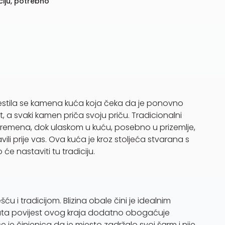
iju, potrebno
jestila se kamena kuća koja čeka da je ponovno
, a svaki kamen priča svoju priču. Tradicionalni
h vremena, dok ulaskom u kuću, posebno u prizemlje,
vili prije vas. Ova kuća je kroz stoljeća stvarana s
će nastaviti tu tradiciju.
ću i tradicijom. Blizina obale čini je idealnim
ogata povijest ovog kraja dodatno obogaćuje
 je činjenica da je mjesto zadržalo svoj šarm i nije