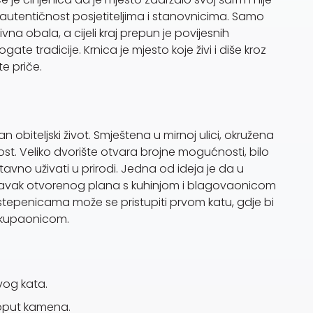
i autentičnost posjetiteljima i stanovnicima. Samo
vna obala, a cijeli kraj prepun je povijesnih
te tradicije. Krnica je mjesto koje živi i diše kroz
te priče.
 obiteljski život. Smještena u mirnoj ulici, okružena
ost. Veliko dvorište otvara brojne mogućnosti, bilo
nostavno uživati u prirodi. Jedna od ideja je da u
oravak otvorenog plana s kuhinjom i blagovaonicom
stepenicama može se pristupiti prvom katu, gdje bi
s kupaonicom.
rvog kata.
poput kamena.