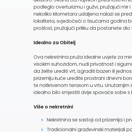
podleglo overturizmu i gužvi, pružajući mir 
nekoliko kilometara udaljena nalazi se predi
lokaliteta, svjedočeći o tisućama godina boga
prošlost, pružajući priliku da postanete dio 
Idealno za Obitelj
Ova nekretnina pruža idealne uvjete za miran
visokim suhozidom, nudi privatnost i sigurn
da želite urediti vrt, izgraditi bazen ili jed
prizemlju kuće uredite prostrani dnevni b
te natkrivenom terasom u vrtu. Unutarnjim 
idealno bilo smjestiti dvije spavaće sobe 
Više o nekretnini
Nekretnina se sastoji od prizemlja i p
Tradicionalni građevinski materijali 