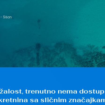
 -
Šišan
žalost, trenutno nema dostup
kretnina sa sličnim značajkam