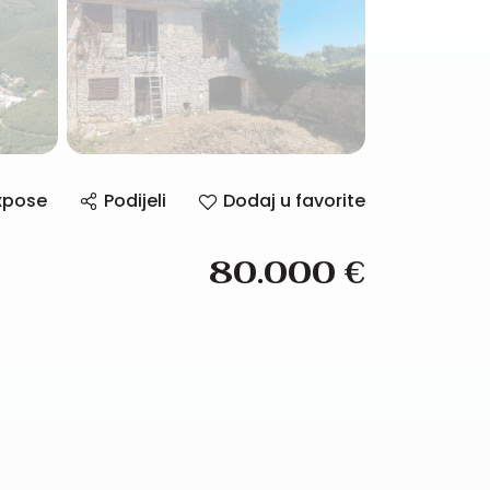
xpose
Podijeli
Dodaj u favorite
80.000
€