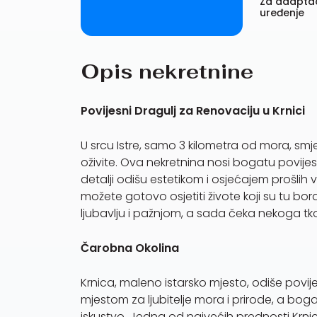
Za adaptac
uređenje
Opis nekretnine
Povijesni Dragulj za Renovaciju u Krnici
U srcu Istre, samo 3 kilometra od mora, sm
oživite. Ova nekretnina nosi bogatu povijest
detalji odišu estetikom i osjećajem prošli
možete gotovo osjetiti živote koji su tu bora
ljubavlju i pažnjom, a sada čeka nekoga tko 
Čarobna Okolina
Krnica, maleno istarsko mjesto, odiše poviješ
mjestom za ljubitelje mora i prirode, a b
iskustvo. Jedna od najvećih prednosti Krnice