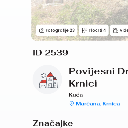
Fotografije
23
Tlocrti
4
Vid
ID 2539
Povijesni D
Krnici
Kuća
Marčana, Krnica
Značajke