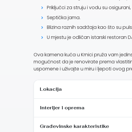
Priključci za struju i vodu su osigurani
Septička jama.
Blizina raznih sadržaja kao što su puls
U mjestu je odličan istarski restor
Ova kamena kuća u Krnici pruža vam jedinstve
mogućnost da je renovirate prema vlastitim 
uspomene i uživajte u miru i ljepoti ovog pr
Lokacija
Interijer i oprema
Građevinske karakteristike