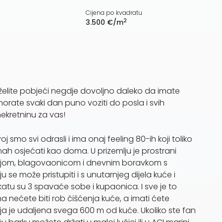
Cijena po kvadratu
2
3.500 €/m
i želite pobjeći negdje dovoljno daleko da imate
orate svaki dan puno voziti do posla i svih
ekretninu za vas!
smo svi odrasli i ima onaj feeling 80-ih koji toliko
h osjećati kao doma. U prizemlju je prostrani
injom, blagovaonicom i dnevnim boravkom s
u se može pristupiti i s unutarnjeg dijela kuće i
atu su 3 spavaće sobe i kupaonica. I sve je to
a nećete biti rob čišćenja kuće, a imati ćete
a je udaljena svega 600 m od kuće. Ukoliko ste fan