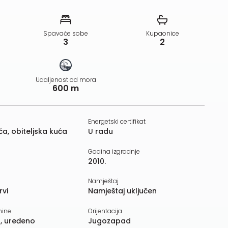
Spavaće sobe
Kupaonice
3
2
Udaljenost od mora
600 m
Energetski certifikat
a, obiteljska kuća
U radu
Godina izgradnje
2010.
Namještaj
rvi
Namještaj uključen
nine
Orijentacija
, uređeno
Jugozapad