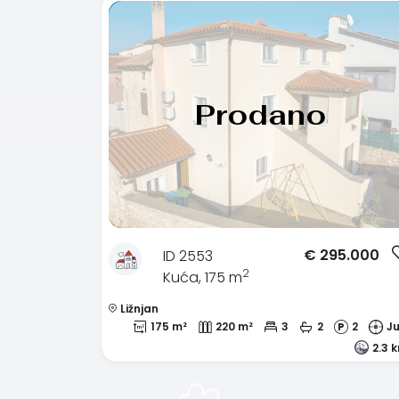
Prodano
€
295.000
ID 2553
2
Kuća, 175 m
Ližnjan
175 m²
220 m²
3
2
2
J
2.3 