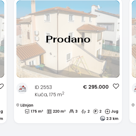
Prodano
€
295.000
ID 2553
2
Kuća, 175 m
Ližnjan
ug
175 m²
220 m²
3
2
2
Jug
km
2.3 km