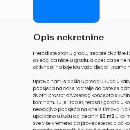
Opis nekretnine
Prerasli ste stan u gradu, trebate dvorište 
osjećaj da niste u gradu, a opet da se ne m
aktivnosti na koje idu vaša djeca? Imamo n
Upravo nam je došla u prodaju kuća u kakvoj 
podsjeća na naše roditelje da ćete se odma
životni prostor otvorenog koncepta s kuh
kaminom. Tu je i toalet, terasa i garaža u koj
neodoljivo podsjeća na one iz filmova. Na k
upakirano u kuću od idealnih
90 m2
u kojim
sve više vremena da provedete na plaži koj