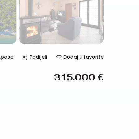
xpose
Podijeli
Dodaj u favorite
315.000
€