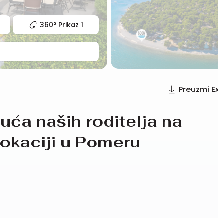
360° Prikaz
1
1
Preuzmi E
uća naših roditelja na
lokaciji u Pomeru