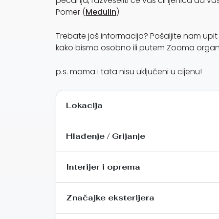
pecanja, razveseliti će vas činjenica da vašu
Pomer (
Medulin
).
Trebate još informacija? Pošaljite nam upi
kako bismo osobno ili putem Zooma organizi
p.s. mama i tata nisu uključeni u cijenu!
Lokacija
Hlađenje / Grijanje
Interijer i oprema
Značajke eksterijera