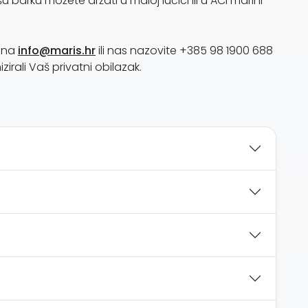
 barku možete držati u maloj lučici ili u ACI marini
t na
info@maris.hr
ili nas nazovite +385 98 1900 688
rali Vaš privatni obilazak.