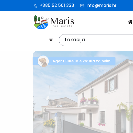
+385 52 501 333
info@maris.hr
Lokacija
Agent Blue laje ko’ lud za ovim!