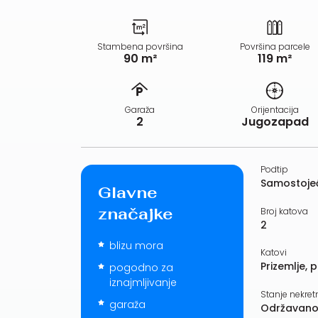
Stambena površina
Površina parcele
90 m²
119 m²
Garaža
Orijentacija
2
Jugozapad
Podtip
Samostojeć
Glavne
značajke
Broj katova
2
blizu mora
Katovi
Prizemlje, p
pogodno za
iznajmljivanje
Stanje nekret
garaža
Održavano