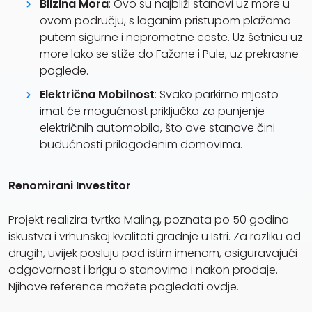
Blizina Mora
: Ovo su najbliži stanovi uz more u
ovom području, s laganim pristupom plažama
putem sigurne i neprometne ceste. Uz šetnicu uz
more lako se stiže do Fažane i Pule, uz prekrasne
poglede.
Električna Mobilnost
: Svako parkirno mjesto
imat će mogućnost priključka za punjenje
električnih automobila, što ove stanove čini
budućnosti prilagođenim domovima.
Renomirani Investitor
Projekt realizira tvrtka Maling, poznata po 50 godina
iskustva i vrhunskoj kvaliteti gradnje u Istri. Za razliku od
drugih, uvijek posluju pod istim imenom, osiguravajući
odgovornost i brigu o stanovima i nakon prodaje.
Njihove reference možete pogledati ovdje.