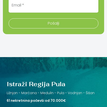
Email *
Pošalji
Istraži Regija Pula
Ližnjan -
Marčana -
Medulin -
Pula -
Vodnjan -
Šišan
61 nekretnina počevši od 70.000€