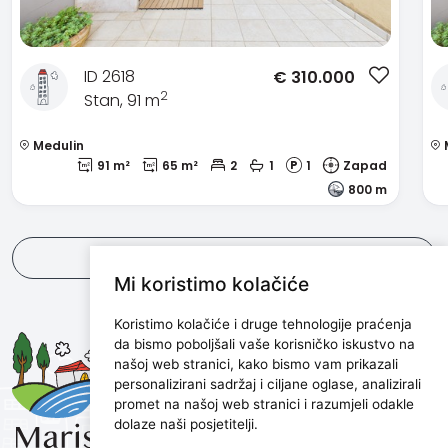
ID 2618
€
310.000
2
Stan, 91 m
Medulin
91 m²
65 m²
2
1
1
Zapad
800 m
Pogledaj sve
Mi koristimo kolačiće
Koristimo kolačiće i druge tehnologije praćenja
Maris d.o.o.
da bismo poboljšali vaše korisničko iskustvo na
našoj web stranici, kako bismo vam prikazali
Marijanijeva 11, 52100 Pula, Croatia
personalizirani sadržaj i ciljane oglase, analizirali
info@maris.hr
promet na našoj web stranici i razumjeli odakle
+385 52 501 333
dolaze naši posjetitelji.
+385 98 190 0688