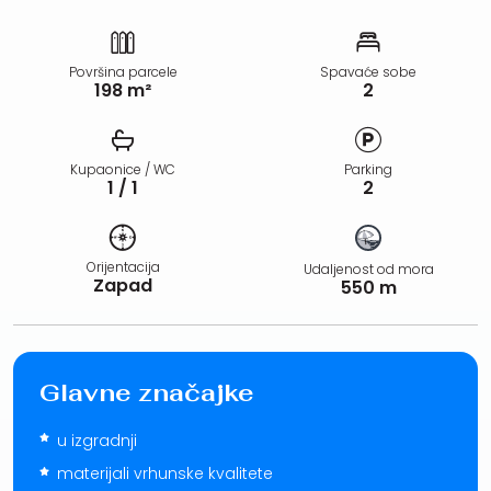
Površina parcele
Spavaće sobe
198 m²
2
Kupaonice / WC
Parking
1 / 1
2
Orijentacija
Udaljenost od mora
Zapad
550 m
Glavne značajke
u izgradnji
materijali vrhunske kvalitete