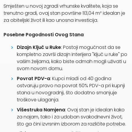
Smješten u novoj zgradi vrhunske kvalitete, koja se
trenutno gradi, ovaj stan površine 113,04 m² idealan je
za obiteljski život ili kao unosna investicija.
Posebne Pogodnosti Ovog Stana
Dizajn Ključ u Ruke
: Postoji mogućnost da se
kompletno završi dizajn interijera "ključ u ruke" po
vašim željama, kako biste odmah mogli uživati u
svom novom domu.
Povrat PDV-a
: Kupci mlađi od 40 godina
ostvaruju pravo na povrat 50% PDV-a pri kupnji
stana u novogradnji, što dodatno smanjuje
troškove ulaganja.
Višestruka Namjena
: Ovaj stan je idealan kako
za najam, tako i za udoban svakodnevni život,
što ga čini izvrsnim izborom za različite potrebe.