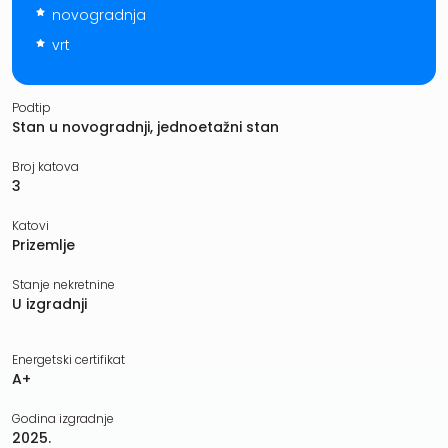
novogradnja
vrt
Podtip
Stan u novogradnji, jednoetažni stan
Broj katova
3
Katovi
Prizemlje
Stanje nekretnine
U izgradnji
Energetski certifikat
A+
Godina izgradnje
2025.