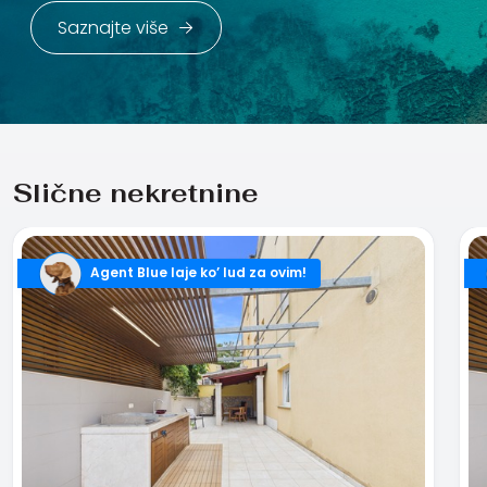
Saznajte više
Slične nekretnine
Agent Blue laje ko’ lud za ovim!