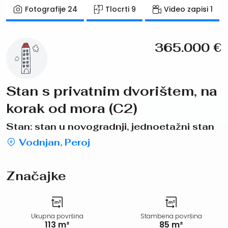
Fotografije
24
Tlocrti
9
Video zapisi
1
365.000
€
Stan s privatnim dvorištem, na
korak od mora (C2)
Stan: stan u novogradnji, jednoetažni stan
Vodnjan, Peroj
Značajke
Ukupna površina
Stambena površina
113 m²
85 m²