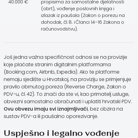
40.000 €
propisima za samostalne djelatnosti
(obrt), vođenje poslovnih knjiga i
izlazak iz paušala (Zakon o porezu na
dohodak, čl. 8. i Članci 14–16 Zakona o
računovodstvu).
Još jedna važna specifičnost odnosi se na provizije
koje plaćate stranim digitalnim platformama
(Booking.com, Airbnb, Expedia). Ako te platforme
nemaju sjedište u Hrvatskoj, na proviziju se primjenjuje
pravilo obrnutog poreza (Reverse Charge, Zakon o
PDV-u, čl. 42). To znači da ste vi, kao primatelj usluge,
obvezni samostalno obračunati i uplatiti hrvatski PDV.
Ovu obvezu imaju svi iznajmljivači
, bez obzira na
sustav PDV-a ili paušalno oporezivanje.
Uspješno i legalno vođenje