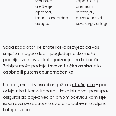
vrhunsko
kapacitetu),
uređenje i
premium
oprema,
materijali,
iznadstandardne
bazen/jacuzzi,
usluge.
concierge
usluge.
Sada kada otprilike znate koliko bi zvjezdica vaš
smještaj mogao dobiti, pogledajmo tko može
podnijeti zahtjev za kategorizaciju i na koji način.
Zahtjev može podnijeti
svaka fizička osoba
, bilo
osobno
ili
putem opunomoćenika
.
U praksi, mnogi vlasnici angažiraju
stručnjake
– poput
odvjetnika ili konzultanata – kako bi ubrzali postupak i
osigurali da objekt već pri
prvom očevidu komisije
ispunjava sve potrebne uvjete za dobivanje željene
kategorizacije.