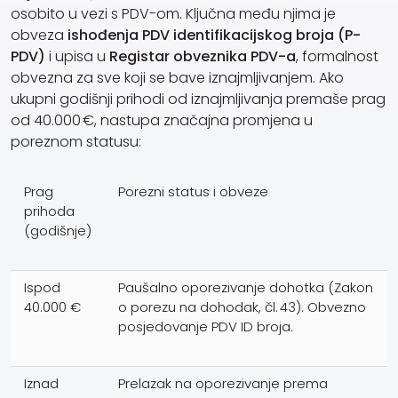
osobito u vezi s PDV-om. Ključna među njima je
obveza
ishođenja PDV identifikacijskog broja (P-
PDV)
i upisa u
Registar obveznika PDV-a
, formalnost
obvezna za sve koji se bave iznajmljivanjem. Ako
ukupni godišnji prihodi od iznajmljivanja premaše prag
od 40.000 €, nastupa značajna promjena u
poreznom statusu:
Prag
Porezni status i obveze
prihoda
(godišnje)
Ispod
Paušalno oporezivanje dohotka (Zakon
40.000 €
o porezu na dohodak, čl. 43). Obvezno
posjedovanje PDV ID broja.
Iznad
Prelazak na oporezivanje prema