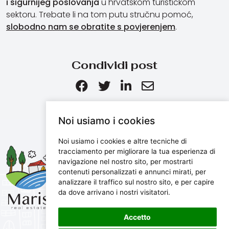
i sigurnijeg poslovanja
u hrvatskom turističkom
sektoru. Trebate li na tom putu stručnu pomoć,
slobodno nam se obratite s povjerenjem
.
Condividi post
Noi usiamo i cookies
Noi usiamo i cookies e altre tecniche di
Maris d.o.o.
tracciamento per migliorare la tua esperienza di
navigazione nel nostro sito, per mostrarti
Marijanijeva 11, 52100 Pula, Croatia
contenuti personalizzati e annunci mirati, per
info@maris.hr
analizzare il traffico sul nostro sito, e per capire
+385 52 501 333
da dove arrivano i nostri visitatori.
+385 98 190 0688
Accetto