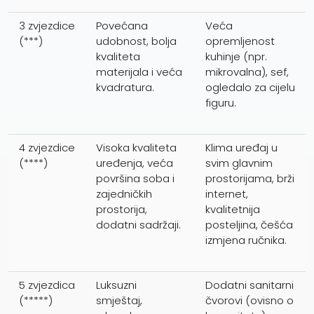
3 zvjezdice
Povećana
Veća
(***)
udobnost, bolja
opremljenost
kvaliteta
kuhinje (npr.
materijala i veća
mikrovalna), sef,
kvadratura.
ogledalo za cijelu
figuru.
4 zvjezdice
Visoka kvaliteta
Klima uređaj u
(****)
uređenja, veća
svim glavnim
površina soba i
prostorijama, brži
zajedničkih
internet,
prostorija,
kvalitetnija
dodatni sadržaji.
posteljina, češća
izmjena ručnika.
5 zvjezdica
Luksuzni
Dodatni sanitarni
(*****)
smještaj,
čvorovi (ovisno o