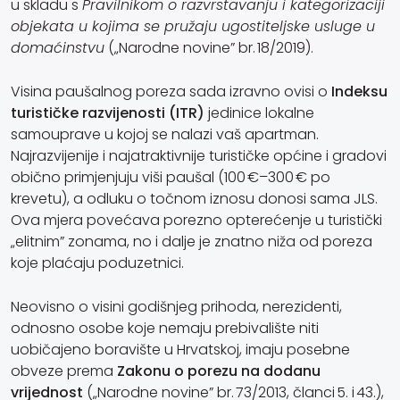
u skladu s
Pravilnikom o razvrstavanju i kategorizaciji
objekata u kojima se pružaju ugostiteljske usluge u
domaćinstvu
(„Narodne novine” br. 18/2019).
Visina paušalnog poreza sada izravno ovisi o
Indeksu
turističke razvijenosti (ITR)
jedinice lokalne
samouprave u kojoj se nalazi vaš apartman.
Najrazvijenije i najatraktivnije turističke općine i gradovi
obično primjenjuju viši paušal (100 €–300 € po
krevetu), a odluku o točnom iznosu donosi sama JLS.
Ova mjera povećava porezno opterećenje u turistički
„elitnim” zonama, no i dalje je znatno niža od poreza
koje plaćaju poduzetnici.
Neovisno o visini godišnjeg prihoda, nerezidenti,
odnosno osobe koje nemaju prebivalište niti
uobičajeno boravište u Hrvatskoj, imaju posebne
obveze prema
Zakonu o porezu na dodanu
vrijednost
(„Narodne novine” br. 73/2013, članci 5. i 43.),