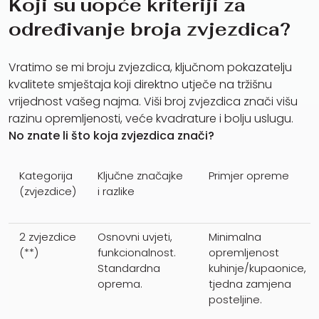
Koji su uopće kriteriji za
određivanje broja zvjezdica?
Vratimo se mi broju zvjezdica, ključnom pokazatelju
kvalitete smještaja koji direktno utječe na tržišnu
vrijednost vašeg najma. Viši broj zvjezdica znači višu
razinu opremljenosti, veće kvadrature i bolju uslugu.
No znate li što koja zvjezdica znači?
Kategorija
Ključne značajke
Primjer opreme
(zvjezdice)
i razlike
2 zvjezdice
Osnovni uvjeti,
Minimalna
(**)
funkcionalnost.
opremljenost
Standardna
kuhinje/kupaonice,
oprema.
tjedna zamjena
posteljine.