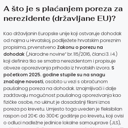
A što je s plaćanjem poreza za
nerezidente (državljane EU)?
Kao državljanin Europske unije koji ostvaruje dohodak
od najma u Hrvatskoj, podliježete hrvatskim poreznim
propisima, prvenstveno
Zakonu o porezu na
dohodak
(„Narodne novine” br. 115/2016, članci 3. i 4.)
koji definira tko se smatra nerezidentom i propisuje
obveze oporezivanja prihoda iz hrvatskih izvora.
S
početkom 2025. godine stupile su na snagu
značajne novosti
, osobito u vezi s obračunom
paušalnog poreza na dohodak. Iznajmljivači i dalje
zadržavaju mogućnost paušalnog oporezivanja kao
fizičke osobe, no ukinut je dosadašnji fiksni iznos
poreza po krevetu. Umjesto toga uveden je fleksibilan
raspon od 20 € do 300 € godišnje po krevetu, koji ovisi
o odluci nadležne jedinice lokalne samouprave (JLS),