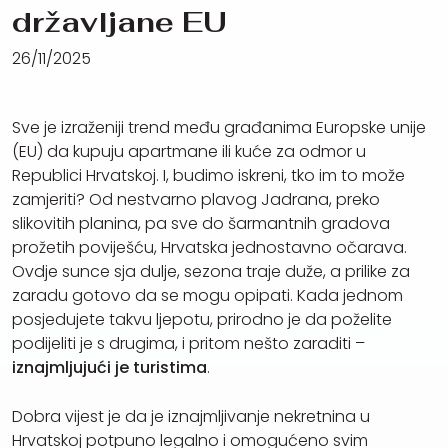
državljane EU
26/11/2025
Sve je izraženiji trend među građanima Europske unije
(EU) da kupuju apartmane ili kuće za odmor u
Republici Hrvatskoj. I, budimo iskreni, tko im to može
zamjeriti? Od nestvarno plavog Jadrana, preko
slikovitih planina, pa sve do šarmantnih gradova
prožetih poviješću, Hrvatska jednostavno očarava.
Ovdje sunce sja dulje, sezona traje duže, a prilike za
zaradu gotovo da se mogu opipati. Kada jednom
posjedujete takvu ljepotu, prirodno je da poželite
podijeliti je s drugima, i pritom nešto zaraditi –
iznajmljujući je turistima
.
Dobra vijest je da je iznajmljivanje nekretnina u
Hrvatskoj potpuno legalno i omogućeno svim