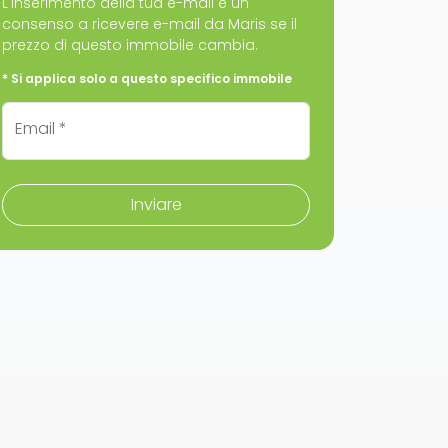
L'inserimento della tua e-mail è un
consenso a ricevere e-mail da Maris se il
prezzo di questo immobile cambia.
* Si applica solo a questo specifico immobile
Email *
Inviare