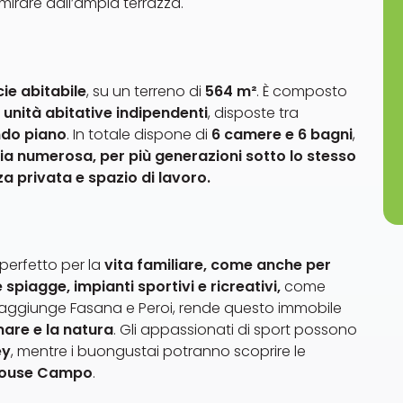
irare dall’ampia terrazza.
ie abitabile
, su un terreno di
564 m²
. È composto
unità abitative indipendenti
, disposte tra
ndo piano
. In totale dispone di
6 camere e 6 bagni
,
ia numerosa, per più generazioni sotto lo stesso
a privata e spazio di lavoro.
 perfetto per la
vita familiare, come anche per
spiagge, impianti sportivi e ricreativi,
come
aggiunge Fasana e Peroi, rende questo immobile
l mare e la natura
. Gli appassionati di sport possono
ey
, mentre i buongustai potranno scoprire le
 House Campo
.