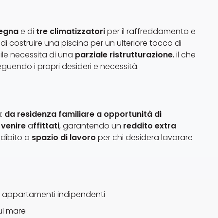
legna
e di
tre climatizzatori
per il raffreddamento e
tà di costruire una piscina per un ulteriore tocco di
ile necessita di una
parziale ristrutturazione
, il che
eguendo i propri desideri e necessità.
à:
da residenza familiare a opportunità di
 venire
a
ffittati
, garantendo un
reddito extra
adibito a
spazio di lavoro
per chi desidera lavorare
e appartamenti indipendenti
sul mare