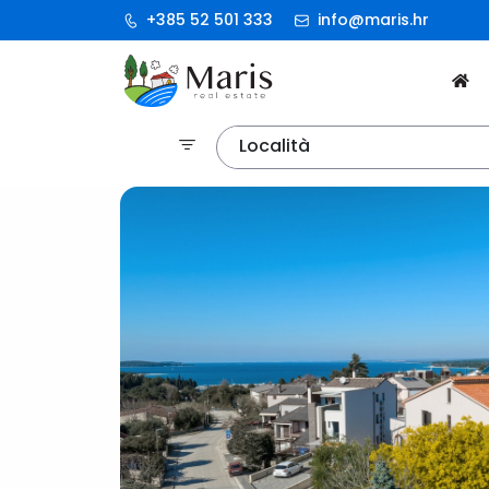
+385 52 501 333
info@maris.hr
Località