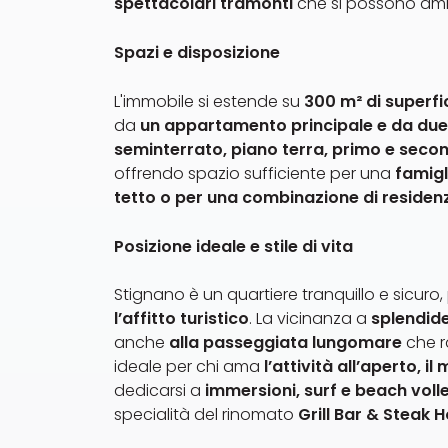
spettacolari tramonti
che si possono amm
Spazi e disposizione
L'immobile si estende su
300 m² di superfic
da
un appartamento principale e da due 
seminterrato, piano terra, primo e seco
offrendo spazio sufficiente per una
famigl
tetto o per una combinazione di residenz
Posizione ideale e stile di vita
Stignano è un quartiere tranquillo e sicuro,
l’affitto turistico
. La vicinanza a
splendide 
anche
alla passeggiata lungomare
che r
ideale per chi ama
l’attività all’aperto, i
dedicarsi a
immersioni, surf e beach voll
specialità del rinomato
Grill Bar & Steak