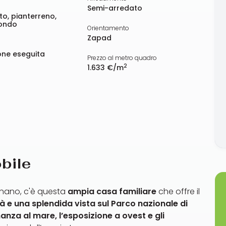
Semi-arredato
to, pianterreno,
condo
Orientamento
Zapad
one eseguita
Prezzo al metro quadro
2
1.633 €/m
bile
gnano, c'è questa
ampia casa familiare
che offre il
à e una splendida vista sul Parco nazionale di
nanza al mare, l’esposizione a ovest
e gli