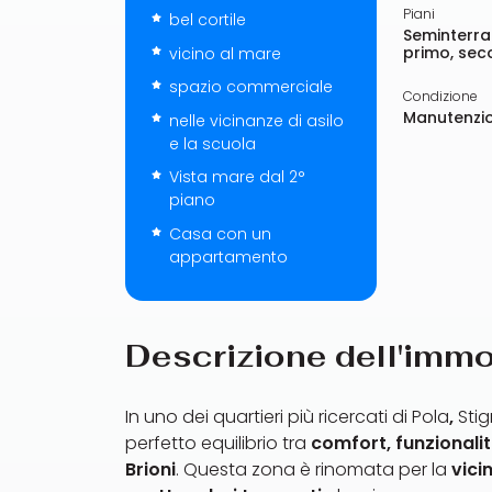
Piani
bel cortile
Seminterra
primo, se
vicino al mare
spazio commerciale
Condizione
Manutenzi
nelle vicinanze di asilo
e la scuola
Vista mare dal 2°
piano
Casa con un
appartamento
Descrizione dell'immo
In uno dei quartieri più ricercati di Pola
,
Sti
perfetto equilibrio tra
comfort, funzionalit
Brioni
. Questa zona è rinomata per la
vici