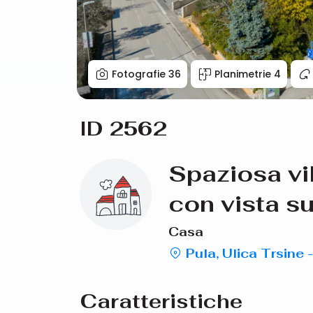
Fotografie
36
Planimetrie
4
ID 2562
Spaziosa vil
con vista su
Casa
Pula, Ulica Trsine 
Caratteristiche