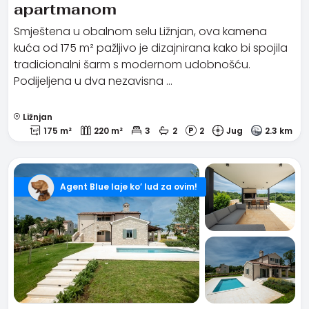
apartmanom
Smještena u obalnom selu Ližnjan, ova kamena
kuća od 175 m² pažljivo je dizajnirana kako bi spojila
tradicionalni šarm s modernom udobnošću.
Podijeljena u dva nezavisna …
Ližnjan
175 m²
220 m²
3
2
2
Jug
2.3 km
Agent Blue laje ko’ lud za ovim!