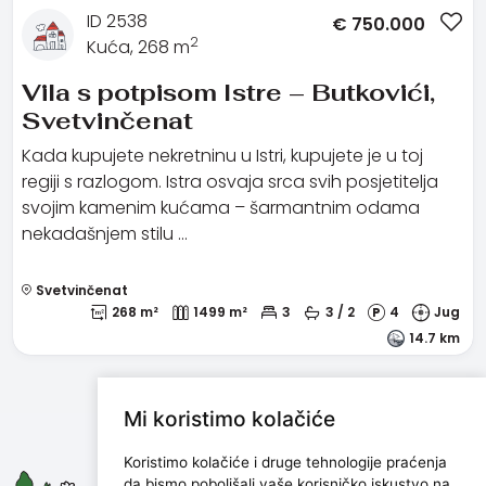
ID 2538
€
750.000
2
Kuća, 268 m
Vila s potpisom Istre – Butkovići,
Svetvinčenat
Kada kupujete nekretninu u Istri, kupujete je u toj
regiji s razlogom. Istra osvaja srca svih posjetitelja
svojim kamenim kućama – šarmantnim odama
nekadašnjem stilu …
Svetvinčenat
268 m²
1499 m²
3
3 / 2
4
Jug
14.7 km
Mi koristimo kolačiće
Koristimo kolačiće i druge tehnologije praćenja
Maris d.o.o.
da bismo poboljšali vaše korisničko iskustvo na