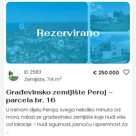
Rezervirano
ID 2583
€
250.000
2
Zemljište, 714 m
Građevinsko zemljište Peroj –
parcela br. 16
U mirnom dijelu Peroja, svega nekoliko minuta od
mora, nalazi se građevinsko zemljište koje nudi više
od lokacije – nudi sigurnost, jasnoću i spremnost za
…