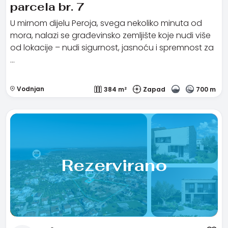
parcela br. 7
U mirnom dijelu Peroja, svega nekoliko minuta od
mora, nalazi se građevinsko zemljište koje nudi više
od lokacije – nudi sigurnost, jasnoću i spremnost za
…
Vodnjan
384 m²
Zapad
700 m
Rezervirano