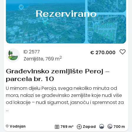
Rezervirano
ID 2577
€
270.000
2
Zemljište, 769 m
Građevinsko zemljište Peroj –
parcela br. 10
U mirnom dijelu Peroja, svega nekoliko minuta od
mora, nalazi se građevinsko zemljište koje nudi više
od lokacije – nudi sigurnost, jasnoću i spremnost za
…
Vodnjan
769 m²
Zapad
700 m