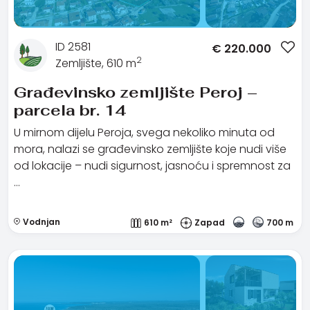
ID 2581
€
220.000
2
Zemljište, 610 m
Građevinsko zemljište Peroj –
parcela br. 14
U mirnom dijelu Peroja, svega nekoliko minuta od
mora, nalazi se građevinsko zemljište koje nudi više
od lokacije – nudi sigurnost, jasnoću i spremnost za
…
Vodnjan
610 m²
Zapad
700 m