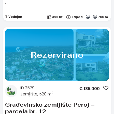
…
Vodnjan
396 m²
Zapad
700 m
Rezervirano
ID 2579
€
185.000
2
Zemljište, 520 m
Građevinsko zemljište Peroj –
parcela br. 12