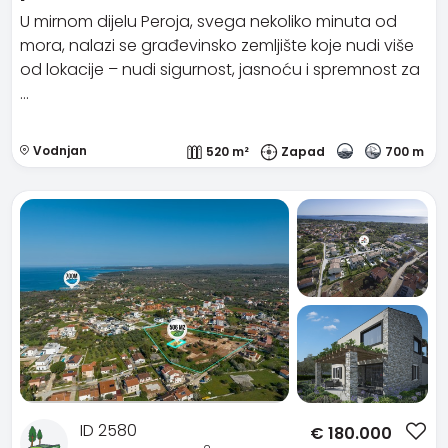
U mirnom dijelu Peroja, svega nekoliko minuta od
mora, nalazi se građevinsko zemljište koje nudi više
od lokacije – nudi sigurnost, jasnoću i spremnost za
…
Vodnjan
520 m²
Zapad
700 m
ID 2580
€
180.000