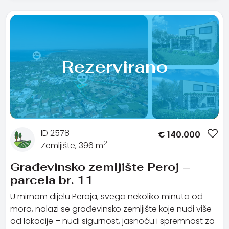
Rezervirano
ID 2578
€
140.000
2
Zemljište, 396 m
Građevinsko zemljište Peroj –
parcela br. 11
U mirnom dijelu Peroja, svega nekoliko minuta od
mora, nalazi se građevinsko zemljište koje nudi više
od lokacije – nudi sigurnost, jasnoću i spremnost za