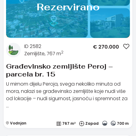
Rezervirano
ID 2582
€
270.000
2
Zemljište, 767 m
Građevinsko zemljište Peroj –
parcela br. 15
U mirnom dijelu Peroja, svega nekoliko minuta od
mora, nalazi se građevinsko zemljište koje nudi više
od lokacije – nudi sigurnost, jasnoću i spremnost za
…
Vodnjan
767 m²
Zapad
700 m