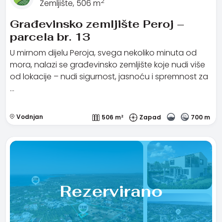
2
Zemljište, 506 m
Građevinsko zemljište Peroj –
parcela br. 13
U mirnom dijelu Peroja, svega nekoliko minuta od
mora, nalazi se građevinsko zemljište koje nudi više
od lokacije – nudi sigurnost, jasnoću i spremnost za
…
Vodnjan
506 m²
Zapad
700 m
Rezervirano