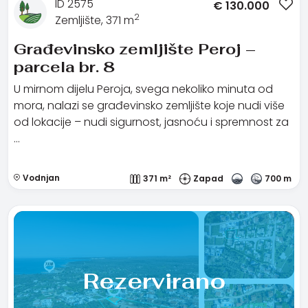
ID 2575
€
130.000
2
Zemljište, 371 m
Građevinsko zemljište Peroj –
parcela br. 8
U mirnom dijelu Peroja, svega nekoliko minuta od
mora, nalazi se građevinsko zemljište koje nudi više
od lokacije – nudi sigurnost, jasnoću i spremnost za
…
Vodnjan
371 m²
Zapad
700 m
Rezervirano