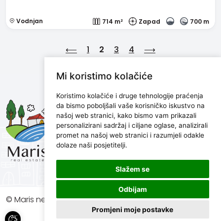
Vodnjan
714 m²
Zapad
700 m
⟵
1
2
3
4
⟶
Mi koristimo kolačiće
Koristimo kolačiće i druge tehnologije praćenja
Maris d.o.o.
da bismo poboljšali vaše korisničko iskustvo na
našoj web stranici, kako bismo vam prikazali
Marijanijeva 11, 52100 Pula, Croatia
personalizirani sadržaj i ciljane oglase, analizirali
info@maris.hr
promet na našoj web stranici i razumjeli odakle
+385 52 501 333
dolaze naši posjetitelji.
+385 98 190 0688
Slažem se
Odbijam
© Maris nekretnine, 2026. Sva prava pridržana.
Promjeni moje postavke