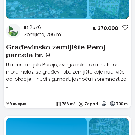
ID 2576
€
270.000
2
Zemljište, 786 m
Građevinsko zemljište Peroj –
parcela br. 9
U mirnom dijelu Peroja, svega nekoliko minuta od
mora, nalazi se građevinsko zemljište koje nudi više
od lokacije – nudi sigurnost, jasnoću i spremnost za
…
Vodnjan
786 m²
Zapad
700 m