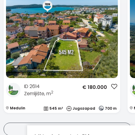
ID 2614
€
180.000
2
Zemljište, m
Medulin
545 m²
Jugozapad
700 m
Pogledaj sve