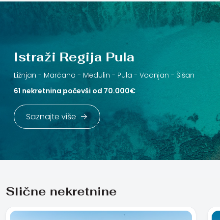
Istraži Regija Pula
Ližnjan -
Marčana -
Medulin -
Pula -
Vodnjan -
Šišan
61 nekretnina počevši od 70.000€
Saznajte više
Slične nekretnine