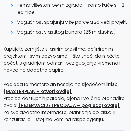
Nema višestambenih zgrada – samo kuće s 1–2
jedinice
Mogućnost spajanja više parcela za veći projekt
Mogućnost vlastitog bunara (25 m dubine)
Kupujete zemljište s jasnim pravilima, definiranim
projektom i svim dozvolama – što znači da možete
početi s gradnjom odmah, bez gubljenja vremena i
novca na dodatne papire.
Pogledajte masterplan naselja na sljedećem linku:
[MASTERPLAN – otvori ovdje]
Pregled dostupnih parcela, cijena i veličina pronađite
ovdje:
[REZERVACIJE I PRODAJA – pogledaj ovdje]
Za sve dodatne informacije, planiranje obilaska ili
konzultacije – stojimo vam na raspolaganju.