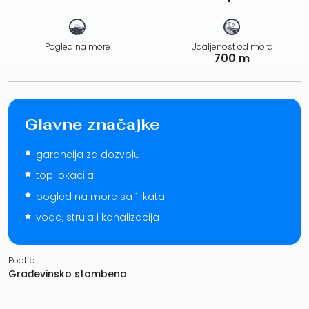
Pogled na more
Udaljenost od mora
700 m
Glavne značajke
garancija za dozvolu
top lokacija
pogled na more sa 1. kata
voda, struja i kanalizacija
Podtip
Građevinsko stambeno