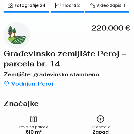
Fotografije
24
Tlocrti
2
Video zapisi
1
220.000
€
Građevinsko zemljište Peroj –
parcela br. 14
Zemljište: građevinsko stambeno
Vodnjan, Peroj
Značajke
Površina parcele
Orijentacija
610 m²
Zapad