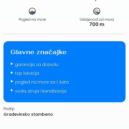
Pogled na more
Udaljenost od mora
700 m
Glavne značajke
garancija za dozvolu
top lokacija
pogled na more sa 1. kata
voda, struja i kanalizacija
Podtip
Građevinsko stambeno