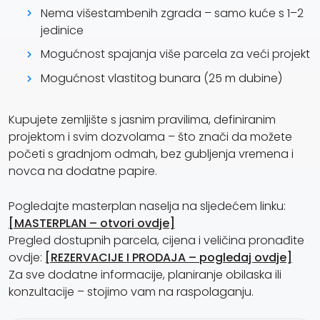
Nema višestambenih zgrada – samo kuće s 1–2
jedinice
Mogućnost spajanja više parcela za veći projekt
Mogućnost vlastitog bunara (25 m dubine)
Kupujete zemljište s jasnim pravilima, definiranim
projektom i svim dozvolama – što znači da možete
početi s gradnjom odmah, bez gubljenja vremena i
novca na dodatne papire.
Pogledajte masterplan naselja na sljedećem linku:
[MASTERPLAN – otvori ovdje]
Pregled dostupnih parcela, cijena i veličina pronađite
ovdje:
[REZERVACIJE I PRODAJA – pogledaj ovdje]
Za sve dodatne informacije, planiranje obilaska ili
konzultacije – stojimo vam na raspolaganju.