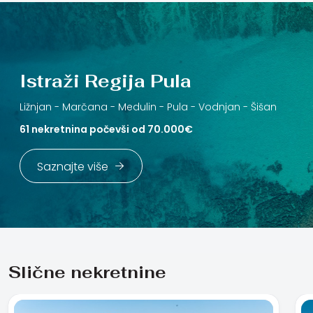
Istraži Regija Pula
Ližnjan -
Marčana -
Medulin -
Pula -
Vodnjan -
Šišan
61 nekretnina počevši od 70.000€
Saznajte više
Slične nekretnine