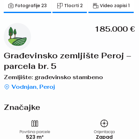
Fotografije
23
Tlocrti
2
Video zapisi
1
185.000
€
Građevinsko zemljište Peroj –
parcela br. 5
Zemljište: građevinsko stambeno
Vodnjan, Peroj
Značajke
Površina parcele
Orijentacija
523 m²
Zapad