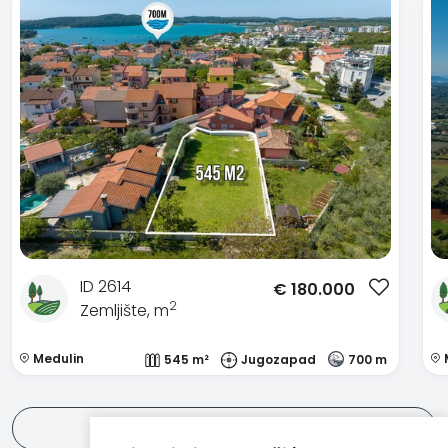
ID 2614
€
180.000
2
Zemljište, m
Medulin
545 m²
Jugozapad
700 m
Pogledaj sve