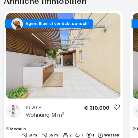
Ähnliche Immobilien
Agent Blue ist verrückt danach!
ID 2618
€
310.000
2
Wohnung, 91 m
Medulin
91 m²
65 m²
2
1
1
Westen