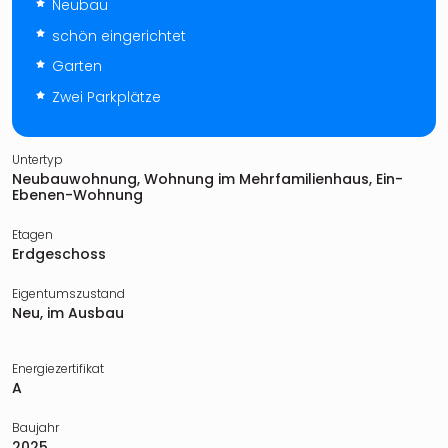
Neubau
schön eingerichtet
Garten
Zwei Parkplätze
Untertyp
Neubauwohnung, Wohnung im Mehrfamilienhaus, Ein-
Ebenen-Wohnung
Etagen
Erdgeschoss
Eigentumszustand
Neu, im Ausbau
Energiezertifikat
A
Baujahr
2025.