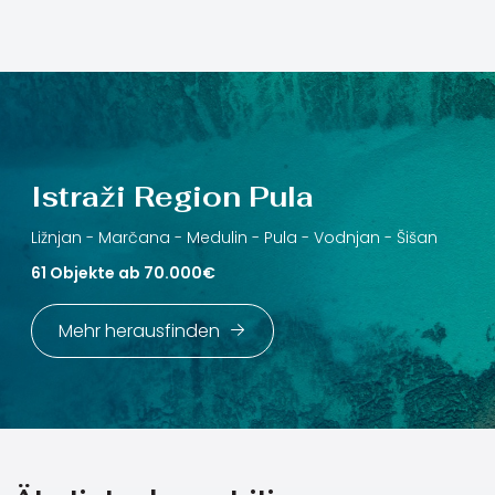
Istraži Region Pula
Ližnjan -
Marčana -
Medulin -
Pula -
Vodnjan -
Šišan
61 Objekte ab 70.000€
Mehr herausfinden