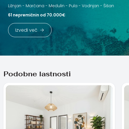
Ližnjan -
Marčana -
Medulin -
Pula -
Vodnjan -
Šišan
61 nepremičnin od 70.000€
Izvedi več
Podobne lastnosti