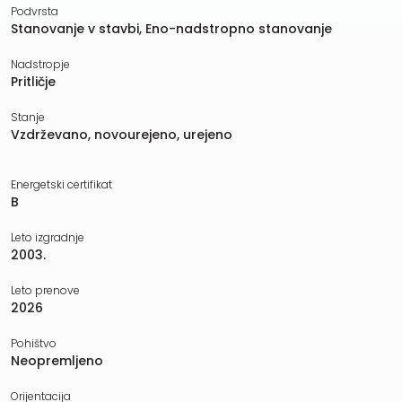
Podvrsta
Stanovanje v stavbi, Eno-nadstropno stanovanje
Nadstropje
Pritličje
Stanje
Vzdrževano, novourejeno, urejeno
Energetski certifikat
B
Leto izgradnje
2003.
Leto prenove
2026
Pohištvo
Neopremljeno
Orijentacija