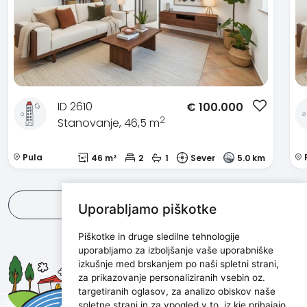
ID 2610
€
100.000
2
Stanovanje, 46,5 m
Pula
46 m²
2
1
Sever
5.0 km
Poglej vse
Uporabljamo piškotke
Piškotke in druge sledilne tehnologije
uporabljamo za izboljšanje vaše uporabniške
Maris d.o.o.
izkušnje med brskanjem po naši spletni strani,
za prikazovanje personaliziranih vsebin oz.
Marijanijeva 11, 52100 Pula, Croatia
targetiranih oglasov, za analizo obiskov naše
info@maris.hr
spletne strani in za vpogled v to, iz kje prihajajo