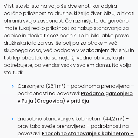
V isti stavbi sta na voljo še dve enoti, kar odpira
odlično priložnost za družine, ki želijo živeti blizu, a hkrati
ohraniti svojo zasebnost. Če razmišljate dolgoročno,
imate tukaj redko priložnost za nakup stanovanja za
babice in dedke tik čez hodnik. To bi bila lahko prava
družinska idila za vas, še bolj pa za otroke – več
skupnega časa, več podpore v vsakdanjem življenju in
tisti lep občutek, da so najbližji vedno ob vas, ko jih
potrebujete, pa vendar vsak v svojem domu. Na voljo
sta tudi:
Garsonjera (26,1 m²) – popolnoma prenovljena –
podrobnosti na povezavi:
Prodamo garsonjero
v Pulju (Gregovica) v pritličju
Enosobno stanovanje s kabinetom (44,2 m²) –
prav tako sveže prenovljeno – podrobnosti na
povezavi:
Enosobno stanovanje s kabinetom –