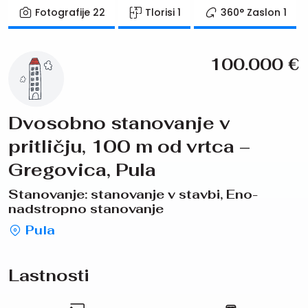
Fotografije
22
Tlorisi
1
360° Zaslon
1
100.000
€
Dvosobno stanovanje v
pritličju, 100 m od vrtca –
Gregovica, Pula
Stanovanje: stanovanje v stavbi, Eno-
nadstropno stanovanje
Pula
Lastnosti