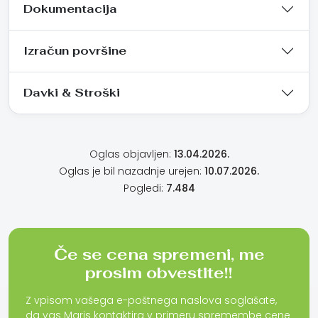
Dokumentacija
Izračun površine
Davki & Stroški
Oglas objavljen:
13.04.2026.
Oglas je bil nazadnje urejen:
10.07.2026.
Pogledi:
7.484
Če se cena spremeni, me
prosim obvestite!!
Z vpisom vašega e-poštnega naslova soglašate,
da vas Maris kontaktira v primeru spremembe cene