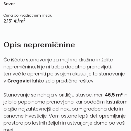
Sever
Cena po kvadratnem metru
2
2.151 €/m
Opis nepremičnine
Če iščete stanovanje za majhno družino in želite
nepremičnino, ki je ni treba dodatno prenavljati,
temveč le opremiti po svojem okusu, je to stanovanje
v
Gregovici
lahko zelo praktična rešitev.
Stanovanje se nahaja v pritličju stavbe, meri
46,5 m²
in
je bilo popolnoma prenovljeno, kar bodočim lastnikom
olajša najzahtevnejši del nakupa – gradbena dela in
osnovne investicije. Vam ostane lepši del: opremljanje
prostora po lastnih željah in ustvarjanje doma po vaši
meri.