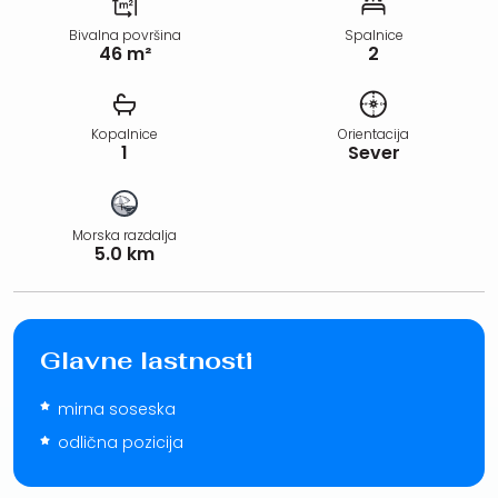
Bivalna površina
Spalnice
46 m²
2
Kopalnice
Orientacija
1
Sever
Morska razdalja
5.0 km
Glavne lastnosti
mirna soseska
odlična pozicija