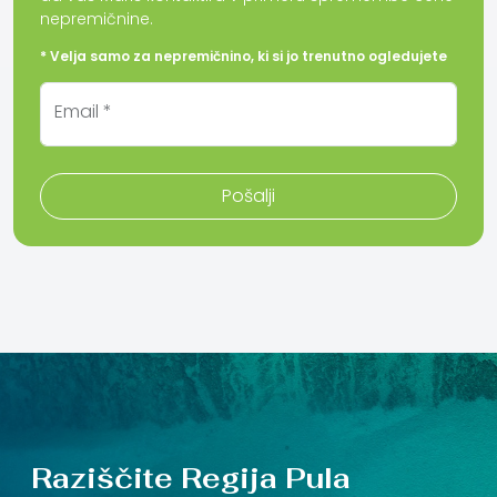
nepremičnine.
* Velja samo za nepremičnino, ki si jo trenutno ogledujete
Email *
Pošalji
Raziščite Regija Pula