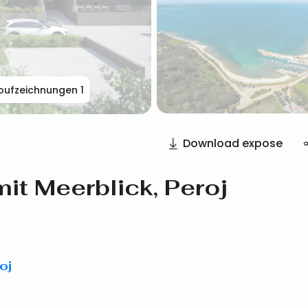
oufzeichnungen
1
Download expose
it Meerblick, Peroj
oj