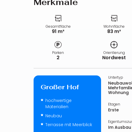
Merkmale
Gesamtfläche
Wohnfläche
91 m²
83 m²
Parken
Orientierung
2
Nordwest
Untertyp
Neubauwoh
Großer Hof
Mehrfamili
Wohnung
hochwertige
Etagen
Materialien
Erste
Neubau
Eigentumszu
Terrasse mit Meerblick
Im Ausbau