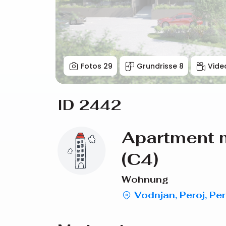
Fotos
29
Grundrisse
8
Vide
ID 2442
Apartment m
(C4)
Wohnung
Vodnjan, Peroj, Per