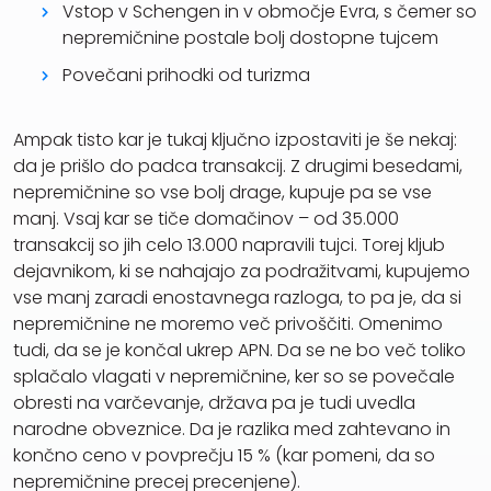
Vstop v Schengen in v območje Evra, s čemer so
nepremičnine postale bolj dostopne tujcem
Povečani prihodki od turizma
Ampak tisto kar je tukaj ključno izpostaviti je še nekaj:
da je prišlo do padca transakcij. Z drugimi besedami,
nepremičnine so vse bolj drage, kupuje pa se vse
manj. Vsaj kar se tiče domačinov – od 35.000
transakcij so jih celo 13.000 napravili tujci. Torej kljub
dejavnikom, ki se nahajajo za podražitvami, kupujemo
vse manj zaradi enostavnega razloga, to pa je, da si
nepremičnine ne moremo več privoščiti. Omenimo
tudi, da se je končal ukrep APN. Da se ne bo več toliko
splačalo vlagati v nepremičnine, ker so se povečale
obresti na varčevanje, država pa je tudi uvedla
narodne obveznice. Da je razlika med zahtevano in
končno ceno v povprečju 15 % (kar pomeni, da so
nepremičnine precej precenjene).