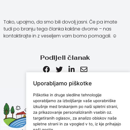
Tako, upajmo, da smo bili dovolj jasni. Če pa imate
tudi po branju tega članka kakšne dvome – nas
kontaktirajte in z veseljem vam bomo pomagali. ☺
Podijeli članak
Uporabljamo piškotke
Piškotke in druge sledilne tehnologije
uporabljamo za izboljšanje vaše uporabniške
Maris d.o.o.
izkušnje med brskanjem po naši spletni strani,
za prikazovanje personaliziranih vsebin oz.
Marijanijeva 11, 52100 Pula, Croatia
targetiranih oglasov, za analizo obiskov naše
info@maris.hr
spletne strani in za vpogled v to, iz kje prihajajo
+385 52 501 333
naši gostje.