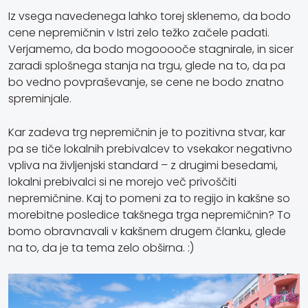
Iz vsega navedenega lahko torej sklenemo, da bodo
cene nepremičnin v Istri zelo težko začele padati.
Verjamemo, da bodo mogooooče stagnirale, in sicer
zaradi splošnega stanja na trgu, glede na to, da pa
bo vedno povpraševanje, se cene ne bodo znatno
spreminjale.
Kar zadeva trg nepremičnin je to pozitivna stvar, kar
pa se tiče lokalnih prebivalcev to vsekakor negativno
vpliva na življenjski standard – z drugimi besedami,
lokalni prebivalci si ne morejo več privoščiti
nepremičnine. Kaj to pomeni za to regijo in kakšne so
morebitne posledice takšnega trga nepremičnin? To
bomo obravnavali v kakšnem drugem članku, glede
na to, da je ta tema zelo obširna. :)