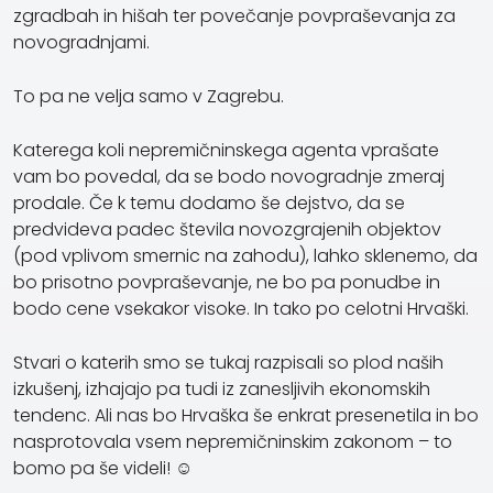
zgradbah in hišah ter povečanje povpraševanja za
novogradnjami.
To pa ne velja samo v Zagrebu.
Katerega koli nepremičninskega agenta vprašate
vam bo povedal, da se bodo novogradnje zmeraj
prodale. Če k temu dodamo še dejstvo, da se
predvideva padec števila novozgrajenih objektov
(pod vplivom smernic na zahodu), lahko sklenemo, da
bo prisotno povpraševanje, ne bo pa ponudbe in
bodo cene vsekakor visoke. In tako po celotni Hrvaški.
Stvari o katerih smo se tukaj razpisali so plod naših
izkušenj, izhajajo pa tudi iz zanesljivih ekonomskih
tendenc. Ali nas bo Hrvaška še enkrat presenetila in bo
nasprotovala vsem nepremičninskim zakonom – to
bomo pa še videli! ☺