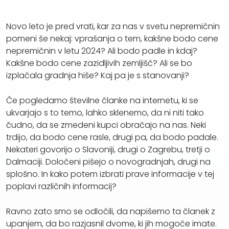
Novo leto je pred vrati, kar za nas v svetu nepremičnin
pomeni še nekaj: vprašanja o tem, kakšne bodo cene
nepremičnin v letu 2024? Ali bodo padle in kdaj?
Kakšne bodo cene zazidljivih zemljišč? Ali se bo
izplačala gradnja hiše? Kaj pa je s stanovanji?
Če pogledamo številne članke na internetu, ki se
ukvarjajo s to temo, lahko sklenemo, da ni niti tako
čudno, da se zmedeni kupci obračajo na nas. Neki
trdijo, da bodo cene rasle, drugi pa, da bodo padale.
Nekateri govorijo o Slavoniji, drugi o Zagrebu, tretji o
Dalmaciji. Določeni pišejo o novogradnjah, drugi na
splošno. In kako potem izbrati prave informacije v tej
poplavi različnih informacij?
Ravno zato smo se odločili, da napišemo ta članek z
upanjem, da bo razjasnil dvome, ki jih mogoče imate.