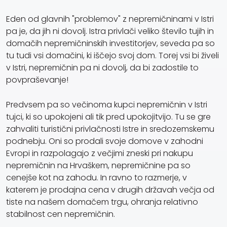
Eden od glavnih "problemov" z nepremičninami v Istri
pa je, da jih ni dovolj. Istra privlači veliko število tujih in
domačih nepremičninskih investitorjev, seveda pa so
tu tudi vsi domačini, ki iščejo svoj dom. Torej vsi bi živeli
v Istri, nepremičnin pa ni dovolj, da bi zadostile to
povpraševanje!
Predvsem pa so večinoma kupci nepremičnin v Istri
tujci, ki so upokojeni ali tik pred upokojitvijo. Tu se gre
zahvaliti turistični privlačnosti Istre in sredozemskemu
podnebju. Oni so prodali svoje domove v zahodni
Evropi in razpolagajo z večjimi zneski pri nakupu
nepremičnin na Hrvaškem, nepremičnine pa so
cenejše kot na zahodu. In ravno to razmerje, v
katerem je prodajna cena v drugih državah večja od
tiste na našem domačem trgu, ohranja relativno
stabilnost cen nepremičnin.