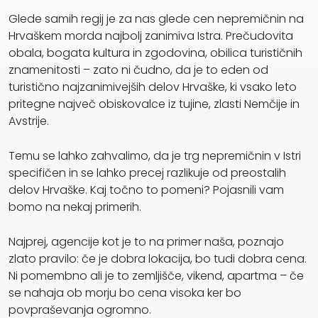
Glede samih regij je za nas glede cen nepremičnin na
Hrvaškem morda najbolj zanimiva Istra. Prečudovita
obala, bogata kultura in zgodovina, obilica turističnih
znamenitosti – zato ni čudno, da je to eden od
turistično najzanimivejših delov Hrvaške, ki vsako leto
pritegne največ obiskovalce iz tujine, zlasti Nemčije in
Avstrije.
Temu se lahko zahvalimo, da je trg nepremičnin v Istri
specifičen in se lahko precej razlikuje od preostalih
delov Hrvaške. Kaj točno to pomeni? Pojasnili vam
bomo na nekaj primerih.
Najprej, agencije kot je to na primer naša, poznajo
zlato pravilo: če je dobra lokacija, bo tudi dobra cena.
Ni pomembno ali je to zemljišče, vikend, apartma – če
se nahaja ob morju bo cena visoka ker bo
povpraševanja ogromno.