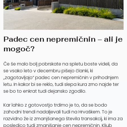
Padec cen nepremičnin – ali je
mogoč?
Če še malo bolj pobrskate na spletu boste videli, da
se vsako leto v decembru pišejo članki, ki
„zagotavljajo“ padec cen nepremičnin v prihodnjem
letu. In kakor bi se reklo, tudi slepa kura zrno najde ter
se bo to enkrat tudi dejansko zgodilo.
Kar lahko z gotovostjo trdimo je to, da se bodo
zahodni trendi nadaljevali tudi na Hrvaškem. To je
razvidno že iz zmanjšanega števila transakcij, ki ima za
posledico tudi zmanjšanje cen nepremičnin. Kljub