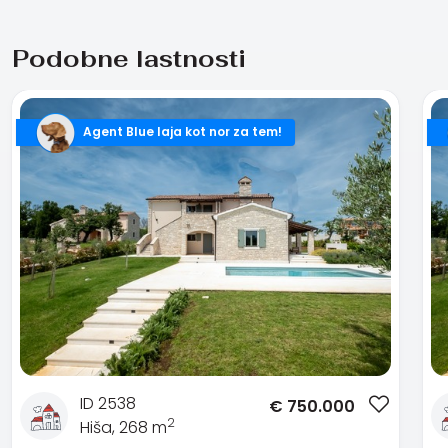
Podobne lastnosti
Agent Blue laja kot nor za tem!
ID 2538
€
750.000
2
Hiša, 268 m