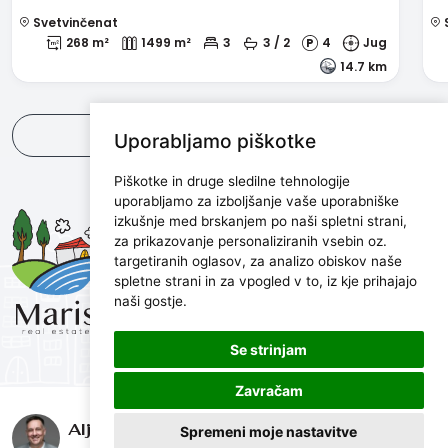
Svetvinčenat
S
268 m²
1499 m²
3
3 / 2
4
Jug
14.7 km
Poglej vse
Uporabljamo piškotke
Piškotke in druge sledilne tehnologije
uporabljamo za izboljšanje vaše uporabniške
Maris d.o.o.
izkušnje med brskanjem po naši spletni strani,
za prikazovanje personaliziranih vsebin oz.
Marijanijeva 11, 52100 Pula, Croatia
targetiranih oglasov, za analizo obiskov naše
info@maris.hr
spletne strani in za vpogled v to, iz kje prihajajo
+385 52 501 333
naši gostje.
+385 98 190 0688
Se strinjam
Zavračam
© Maris nekretnine, 2026. Sva prava pridržana.
Aljoša Vučetić
Spremeni moje nastavitve