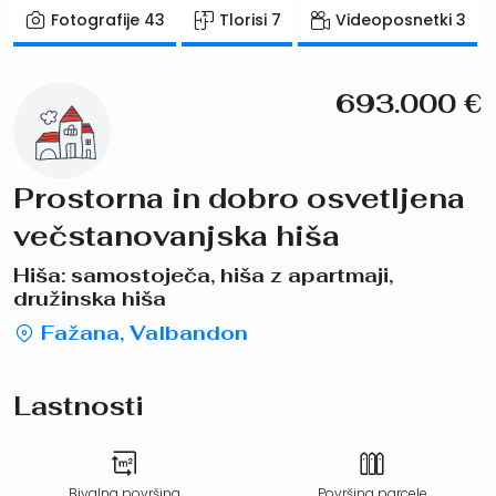
Fotografije
43
Tlorisi
7
Videoposnetki
3
693.000
€
Prostorna in dobro osvetljena
večstanovanjska hiša
Hiša: samostoječa, hiša z apartmaji,
družinska hiša
Fažana, Valbandon
Lastnosti
Bivalna površina
Površina parcele