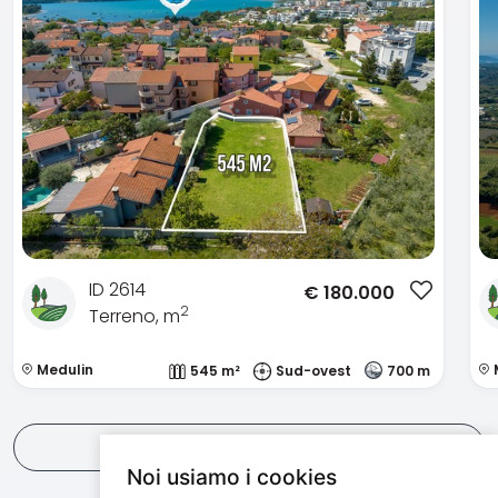
ID 2614
€
180.000
2
Terreno, m
Medulin
545 m²
Sud-ovest
700 m
Vedi tutti
Noi usiamo i cookies