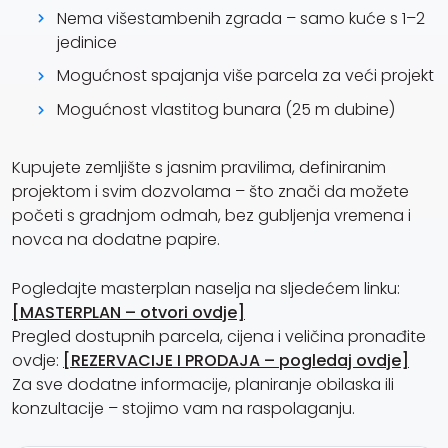
Nema višestambenih zgrada – samo kuće s 1–2
jedinice
Mogućnost spajanja više parcela za veći projekt
Mogućnost vlastitog bunara (25 m dubine)
Kupujete zemljište s jasnim pravilima, definiranim
projektom i svim dozvolama – što znači da možete
početi s gradnjom odmah, bez gubljenja vremena i
novca na dodatne papire.
Pogledajte masterplan naselja na sljedećem linku:
[MASTERPLAN – otvori ovdje]
Pregled dostupnih parcela, cijena i veličina pronađite
ovdje:
[REZERVACIJE I PRODAJA – pogledaj ovdje]
Za sve dodatne informacije, planiranje obilaska ili
konzultacije – stojimo vam na raspolaganju.