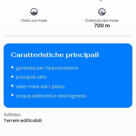
Vista sul mare
Distanza dal mare
700 m
Caratteristiche principali
garanzia per l'autorizzazione
principali città
vista mare dal 1. piano
acqua, elettricità e rete fognaria
Sottotipo
Terreni edificabili