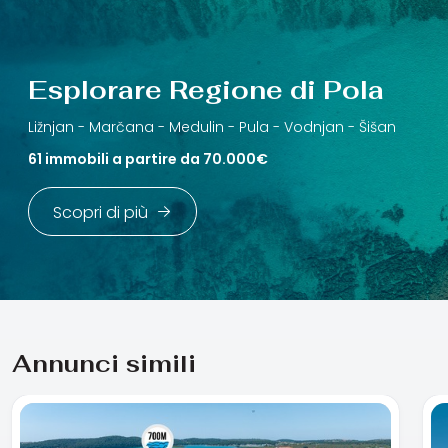
Esplorare Regione di Pola
Ližnjan -
Marčana -
Medulin -
Pula -
Vodnjan -
Šišan
61 immobili a partire da 70.000€
Scopri di più
Annunci simili