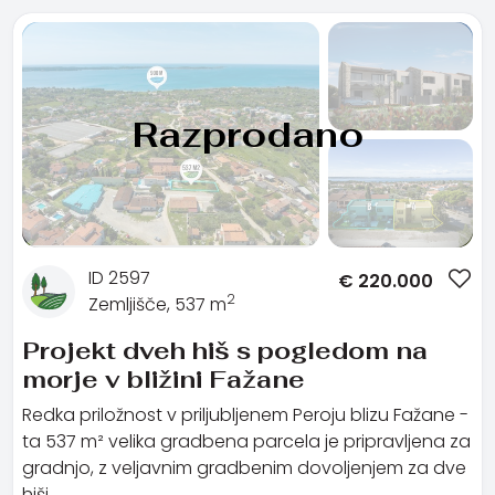
Razprodano
ID 2597
€
220.000
2
Zemljišče, 537 m
Projekt dveh hiš s pogledom na
morje v bližini Fažane
Redka priložnost v priljubljenem Peroju blizu Fažane -
ta 537 m² velika gradbena parcela je pripravljena za
gradnjo, z veljavnim gradbenim dovoljenjem za dve
hiši. …