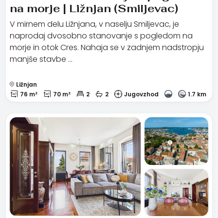
na morje | Ližnjan (Smiljevac)
V mirnem delu Ližnjana, v naselju Smiljevac, je
naprodaj dvosobno stanovanje s pogledom na
morje in otok Cres. Nahaja se v zadnjem nadstropju
manjše stavbe …
Ližnjan
76 m²
70 m²
2
2
Jugovzhod
1.7 km