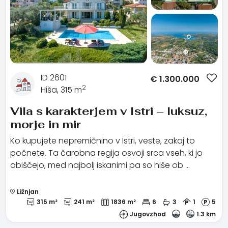
ID 2601
€
1.300.000
2
Hiša, 315 m
Vila s karakterjem v Istri – luksuz,
morje in mir
Ko kupujete nepremičnino v Istri, veste, zakaj to
počnete. Ta čarobna regija osvoji srca vseh, ki jo
obiščejo, med najbolj iskanimi pa so hiše ob …
Ližnjan
315 m²
241 m²
1836 m²
6
3
1
5
Jugovzhod
1.3 km