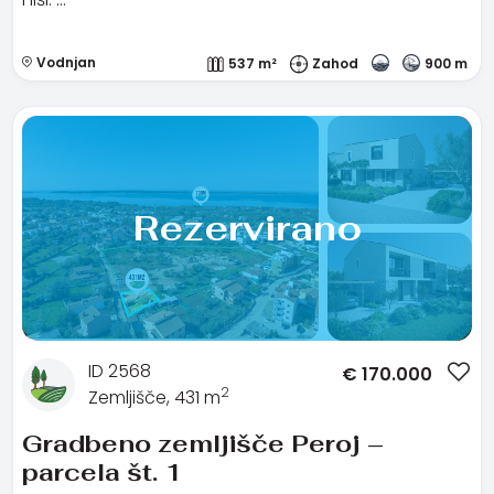
Vodnjan
537 m²
Zahod
900 m
Rezervirano
ID 2568
€
170.000
2
Zemljišče, 431 m
Gradbeno zemljišče Peroj –
parcela št. 1