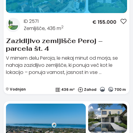
ID 2571
€
155.000
2
Zemljišče, 436 m
Zazidljivo zemljišče Peroj –
parcela št. 4
V mirnem delu Peroja, le nekaj minut od morja, se
nahaja zazidljivo zemljišče, ki ponuja več kot le
lokacijo – ponuja varnost, jasnost in vse …
Vodnjan
436 m²
Zahod
700 m