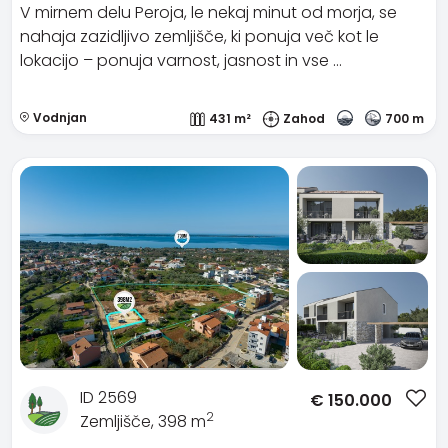
V mirnem delu Peroja, le nekaj minut od morja, se
nahaja zazidljivo zemljišče, ki ponuja več kot le
lokacijo – ponuja varnost, jasnost in vse …
Vodnjan
431 m²
Zahod
700 m
ID 2569
€
150.000
2
Zemljišče, 398 m