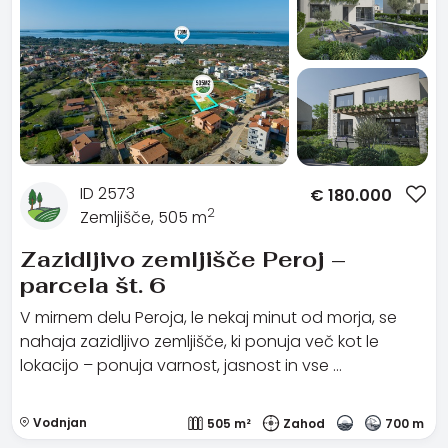
ID 2573
€
180.000
2
Zemljišče, 505 m
Zazidljivo zemljišče Peroj –
parcela št. 6
V mirnem delu Peroja, le nekaj minut od morja, se
nahaja zazidljivo zemljišče, ki ponuja več kot le
lokacijo – ponuja varnost, jasnost in vse …
Vodnjan
505 m²
Zahod
700 m