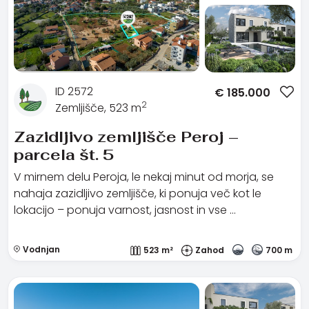
ID 2572
€
185.000
2
Zemljišče, 523 m
Zazidljivo zemljišče Peroj –
parcela št. 5
V mirnem delu Peroja, le nekaj minut od morja, se
nahaja zazidljivo zemljišče, ki ponuja več kot le
lokacijo – ponuja varnost, jasnost in vse …
Vodnjan
523 m²
Zahod
700 m