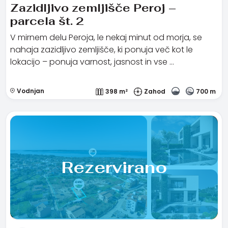
Zazidljivo zemljišče Peroj –
parcela št. 2
V mirnem delu Peroja, le nekaj minut od morja, se
nahaja zazidljivo zemljišče, ki ponuja več kot le
lokacijo – ponuja varnost, jasnost in vse …
Vodnjan
398 m²
Zahod
700 m
Rezervirano