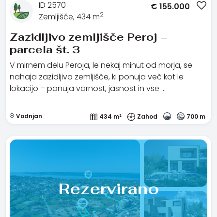
ID 2570
€
155.000
2
Zemljišče, 434 m
Zazidljivo zemljišče Peroj –
parcela št. 3
V mirnem delu Peroja, le nekaj minut od morja, se
nahaja zazidljivo zemljišče, ki ponuja več kot le
lokacijo – ponuja varnost, jasnost in vse …
Vodnjan
434 m²
Zahod
700 m
Rezervirano