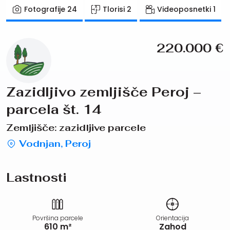
Fotografije
24
Tlorisi
2
Videoposnetki
1
220.000
€
Zazidljivo zemljišče Peroj –
parcela št. 14
Zemljišče: zazidljive parcele
Vodnjan, Peroj
Lastnosti
Površina parcele
Orientacija
610 m²
Zahod