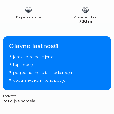
Pogled na morje
Morska razdalja
700 m
Glavne lastnosti
jamstvo za dovoljenje
top lokacija
pogled na morje iz 1. nadstropja
voda, elektrika in kanalizacija
Podvrsta
Zazidljive parcele