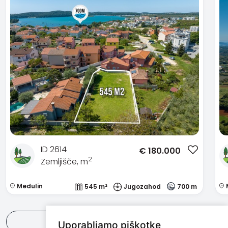
ID 2614
€
180.000
2
Zemljišče, m
Medulin
545 m²
Jugozahod
700 m
Poglej vse
Uporabljamo piškotke