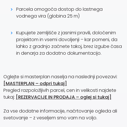
Parcela omogoča dostop do lastnega
vodnega vira (globina 25 m)
Kupujete zemljišče z jasnimi pravili, določenim
projektom in vsemi dovoljenji – kar pomeni, da
lahko z gradnjo začnete takoj, brez izgube časa
in denarja za dodatno dokumentacijo.
Oglejte si masterplan naselja na naslednji povezavi:
[MASTERPLAN – odpri tukaj]
Pregled razpoložljivih parcel, cen in velikosti najdete
tukaj:
[REZERVACIJE IN PRODAJA – oglej si tukaj]
Za vse dodatne informacije, načrtovanje ogleda ali
svetovanje – z veseljem smo vam na voljo.