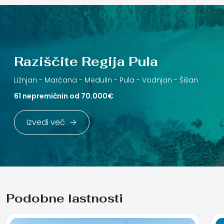
Raziščite Regija Pula
Ližnjan -
Marčana -
Medulin -
Pula -
Vodnjan -
Šišan
61 nepremičnin od 70.000€
Izvedi več
Podobne lastnosti